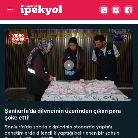
Şanlıurfa'da ters yönde ilerleyen sürücüye ceza
yağdı! 60 bin TL ceza...
Şanlıurfa’da dilencinin üzerinden çıkan para
şoke etti!
Şanlıurfa’da zabıta ekiplerinin otogarda yaptığı
denetimlerde dilencilik yaptığı belirlenen bir şahsın