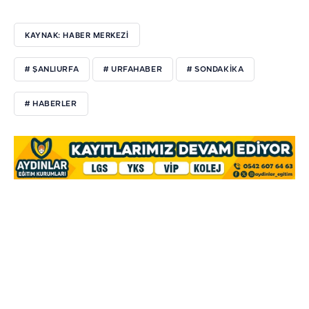
KAYNAK: HABER MERKEZI
# ŞANLIURFA
# URFAHABER
# SONDAKIKA
# HABERLER