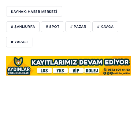
KAYNAK: HABER MERKEZİ
# ŞANLIURFA
# SPOT
# PAZAR
# KAVGA
# YARALI