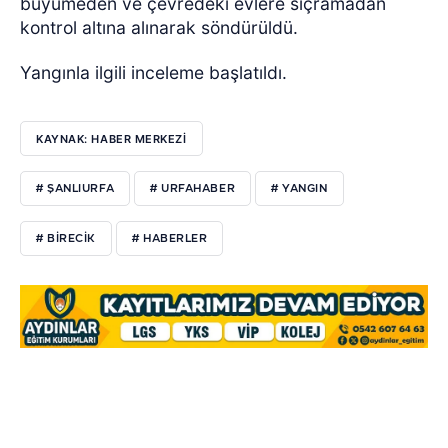
büyümeden ve çevredeki evlere sıçramadan
kontrol altına alınarak söndürüldü.
Yangınla ilgili inceleme başlatıldı.
KAYNAK: HABER MERKEZI
# ŞANLIURFA
# URFAHABER
# YANGIN
# BIRECIK
# HABERLER