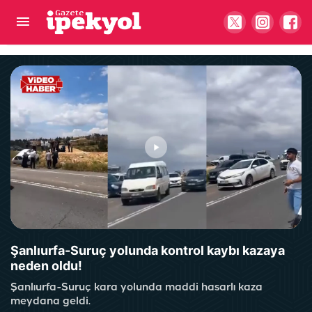
Şanlıurfa’da evin çatısı alevlere teslim oldu!
Ekipler seferber oldu
Şanlıurfa-Suruç yolunda kontrol kaybı kazaya
neden oldu!
Şanlıurfa-Suruç kara yolunda maddi hasarlı kaza
meydana geldi.