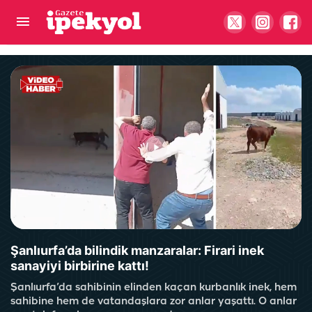
Şanlıurfa'da kaza sonrası trafik felç oldu! 1 Yaralı
Şanlıurfa’da bilindik manzaralar: Firari inek
sanayiyi birbirine kattı!
Şanlıurfa’da sahibinin elinden kaçan kurbanlık inek, hem
sahibine hem de vatandaşlara zor anlar yaşattı. O anlar