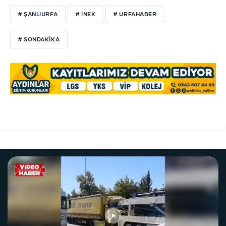
# ŞANLIURFA
# İNEK
# URFAHABER
# SONDAKİKA