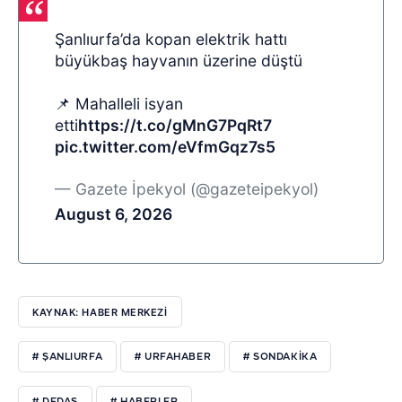
Şanlıurfa’da kopan elektrik hattı
büyükbaş hayvanın üzerine düştü
📌 Mahalleli isyan
etti
https://t.co/gMnG7PqRt7
pic.twitter.com/eVfmGqz7s5
— Gazete İpekyol (@gazeteipekyol)
August 6, 2026
KAYNAK: HABER MERKEZI
# ŞANLIURFA
# URFAHABER
# SONDAKİKA