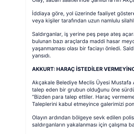
İddiaya göre, yol üzerinde faaliyet göstere
veya kişiler tarafından uzun namlulu silahl
Saldırganlar, iş yerine peş peşe ateş aça
bulunan bazı araçlarda maddi hasar meyd
yaşanmaması olası bir faciayı önledi. Sald
yansıdı.
ÖZEL HABER
AKKURT: HARAÇ İSTEDİLER VERMEYİN
Akçakale Belediye Meclis Üyesi Mustafa A
talep eden bir grubun olduğunu öne sürdü.
“Bizden para talep ettiler. Haraç vermemem
Taleplerini kabul etmeyince galerimizi pompa
Olayın ardından bölgeye sevk edilen polis 
saldırganların yakalanması için çalışma baş