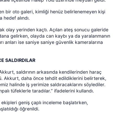
n bir oto galeri, kimliği henüz belirlenemeyen kişi
a hedef alındı.
rak olay yerinden kaçtı. Açılan ateş sonucu galeride
ana gelirken, olayda can kaybı ya da yaralanmanın
ırı anları ise saniye saniye güvenlik kameralarına
ÖZEL HABER
CE SALDIRDILAR
kkurt, saldırının arkasında kendilerinden haraç
 Akkurt, daha önce tehdit edildiklerini belirterek,
iz halinde iş yerimize saldıracaklarını söylediler.
lı tüfeklerle taradılar.” ifadelerini kullandı.
ekipleri geniş çaplı inceleme başlatırken,
latıldığı öğrenildi.