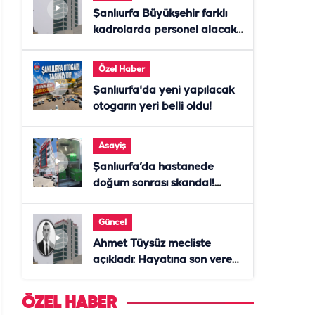
Şanlıurfa Büyükşehir farklı
kadrolarda personel alacak!
Başvurular başladı
Özel Haber
Şanlıurfa'da yeni yapılacak
otogarın yeri belli oldu!
Asayiş
Şanlıurfa’da hastanede
doğum sonrası skandal!
Anne öldü, doktor tutuklandı
Güncel
Ahmet Tüysüz mecliste
açıkladı: Hayatına son veren
daire başkanı "İsteselerdi
ölmezdim" notunu bıraktı
ÖZEL HABER