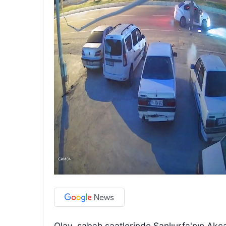
Olay, sabah saatlerinde Şanlıurfa'nın Akç