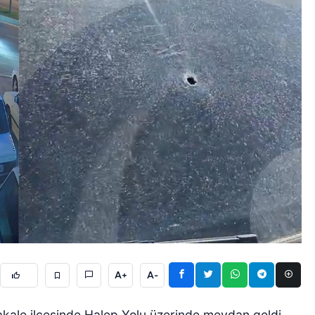
A+
A-
akale ilçesinde Halep Yolu üzerinde meydan geldi.