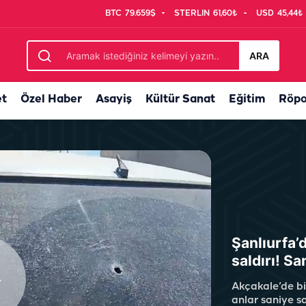
BTC
79.659$
STERLIN
61,60₺
USD
45,44₺
syon! Yüzlerce kök ele geçirildi
ARA
et
Özel Haber
Asayiş
Kültür Sanat
Eğitim
Röpo
Şanlıurfa’d
saldırı! S
Akçakale’de bir
anlar saniye s