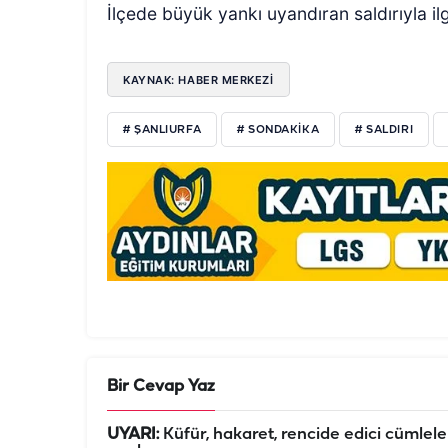
İlçede büyük yankı uyandıran saldırıyla il
KAYNAK: HABER MERKEZİ
# ŞANLIURFA
# SONDAKIKA
# SALDIRI
Bir Cevap Yaz
UYARI:
Küfür, hakaret, rencide edici cümleler 