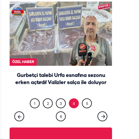
ÖZEL HABE
ÖZEL HABER
Gurbetçi talebi Urfa esnafına sezonu
erken açtırdı! Valizler salça ile doluyor
1
2
3
4
5
6