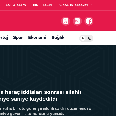
EURO
53,37₺
BIST
14.598₺
GR.ALTIN
6.856,23₺
rtaj
Spor
Ekonomi
Sağlık
a haraç iddiaları sonrası silahlı
aniye saniye kaydedildi
 şahıs bir oto galeriye silahlı saldırı düzenlendi o
aniye güvenlik kamerasına yansıdı.