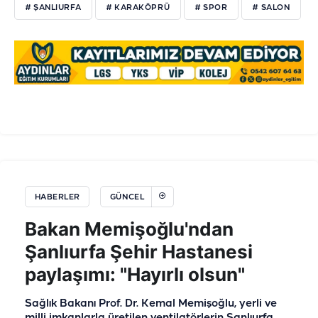
# ŞANLIURFA
# KARAKÖPRÜ
# SPOR
# SALON
HABERLER
GÜNCEL
Bakan Memişoğlu'ndan
Şanlıurfa Şehir Hastanesi
paylaşımı: "Hayırlı olsun"
Sağlık Bakanı Prof. Dr. Kemal Memişoğlu, yerli ve
milli imkanlarla üretilen ventilatörlerin Şanlıurfa,