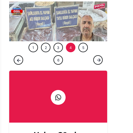
ÖZEL HABE
1
2
3
4
5
ÖZEL HABER
6
Gurbetçi talebi Urfa esnafına sezonu
erken açtırdı! Valizler salça ile doluyor