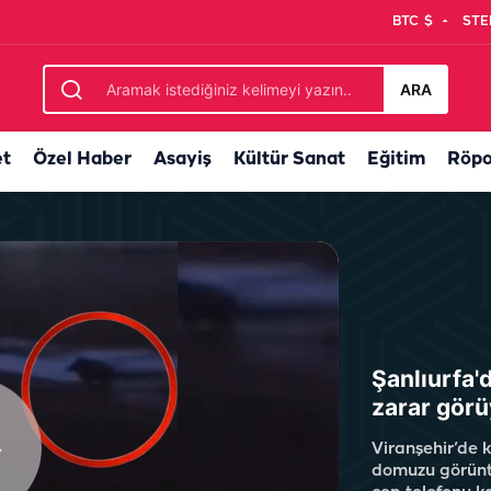
BTC
$
STE
ARA
et
Özel Haber
Asayiş
Kültür Sanat
Eğitim
Röpo
Şanlıurfa'd
zarar görü
Viranşehir’de 
domuzu görüntü