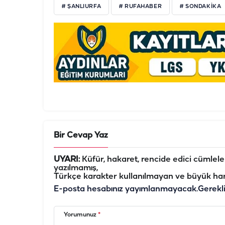
# ŞANLIURFA
# RUFAHABER
# SONDAKIKA
Bir Cevap Yaz
UYARI:
Küfür, hakaret, rencide edici cümleler 
yazılmamış,
Türkçe karakter kullanılmayan ve büyük har
E-posta hesabınız yayımlanmayacak.
Gerekl
Yorumunuz
*