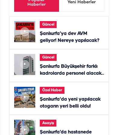
Popüler
Yeni Haberler
Haberler
Güncel
Şanlıurfa’ya dev AVM
geliyor! Nereye yapılacak?
Güncel
Şanlıurfa Büyükşehir farklı
kadrolarda personel alacak!
Başvurular başladı
Özel Haber
Şanlıurfa'da yeni yapılacak
otogarın yeri belli oldu!
Asayiş
Şanlıurfa’da hastanede