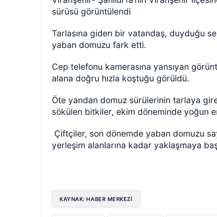
sürüsü görüntülendi
Tarlasına giden bir vatandaş, duyduğu ses
yaban domuzu fark etti.
Cep telefonu kamerasına yansıyan görüntü
alana doğru hızla koştuğu görüldü.
ÖZEL HABER
Öte yandan domuz sürülerinin tarlaya girer
sökülen bitkiler, ekim döneminde yoğun e
Çiftçiler, son dönemde yaban domuzu sayıs
yerleşim alanlarına kadar yaklaşmaya başl
KAYNAK: HABER MERKEZI