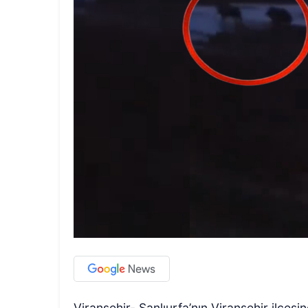
Viranşehir- Şanlıurfa’nın Viranşehir ilçes