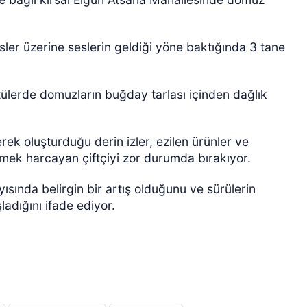
ler üzerine seslerin geldiği yöne baktığında 3 tane
lerde domuzların buğday tarlası içinden dağlık
ÖZEL HABER
ek oluşturduğu derin izler, ezilen ürünler ve
mek harcayan çiftçiyi zor durumda bırakıyor.
ında belirgin bir artış olduğunu ve sürülerin
adığını ifade ediyor.