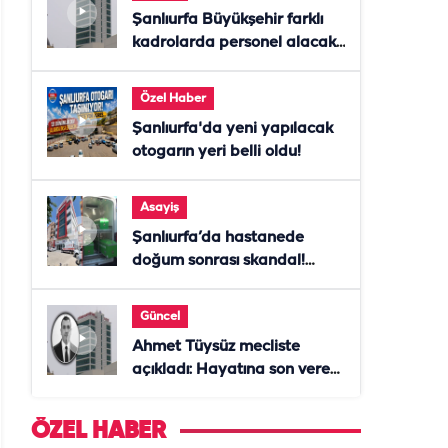
Şanlıurfa Büyükşehir farklı
kadrolarda personel alacak!
Başvurular başladı
Özel Haber
Şanlıurfa'da yeni yapılacak
otogarın yeri belli oldu!
Asayiş
Şanlıurfa’da hastanede
doğum sonrası skandal!
Anne öldü, doktor tutuklandı
Güncel
Ahmet Tüysüz mecliste
açıkladı: Hayatına son veren
daire başkanı "İsteselerdi
ölmezdim" notunu bıraktı
ÖZEL HABER