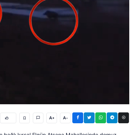
A+
A-
ine bağlı kırsal Elgün Atsana Mahallesinde domuz