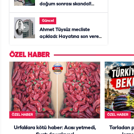
doğum sonrası skandal!
Anne öldü, doktor tutuklandı
Güncel
Ahmet Tüysüz mecliste
açıkladı: Hayatına son veren
daire başkanı "İsteselerdi
ölmezdim" notunu bıraktı
ÖZEL HABER
ÖZEL HABER
ÖZEL HABER
Urfalılara kötü haber: Acısı yetmedi,
Tarladan 