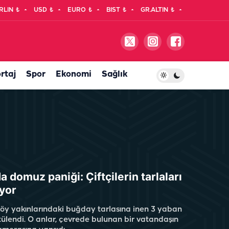
RLIN
₺
USD
₺
EURO
₺
BIST
₺
GR.ALTIN
₺
rtaj
Spor
Ekonomi
Sağlık
a domuz paniği: Çiftçilerin tarlaları
yor
köy yakınlarındaki buğday tarlasına inen 3 yaban
lendi. O anlar, çevrede bulunan bir vatandaşın