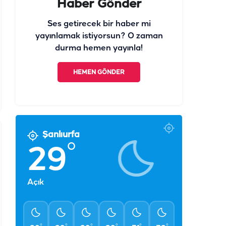
Haber Gönder
Ses getirecek bir haber mi
yayınlamak istiyorsun? O zaman
durma hemen yayınla!
HEMEN GÖNDER
Şanlıurfa
°
29
Açık