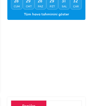
°
°
°
°
°
°
28
29
28
29
31
32
CUM
CMT
PAZ
PZT
SAL
ÇAR
Tüm hava tahminini göster