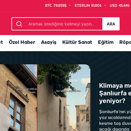
BTC
79.659$
STERLIN
61,60₺
USD
45,44₺
uluğu başladı!
ARA
et
Özel Haber
Asayiş
Kültür Sanat
Eğitim
Röpo
Klimaya m
Şanlıurfa 
yeniyor?
Şanlıurfa’nın 
yaz sıcaklarınd
kesme taş duva
sıcağı dışarıda