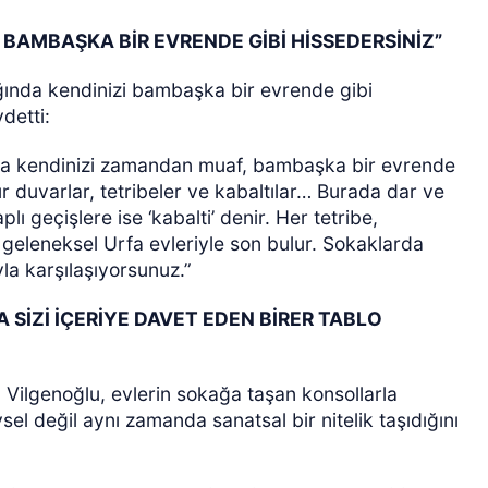
 BAMBAŞKA BİR EVRENDE GİBİ HİSSEDERSİNİZ”
dığında kendinizi bambaşka bir evrende gibi
ydetti:
nızda kendinizi zamandan muaf, bambaşka bir evrende
ır duvarlar, tetribeler ve kabaltılar… Burada dar ve
lı geçişlere ise ‘kabalti’ denir. Her tetribe,
n geleneksel Urfa evleriyle son bulur. Sokaklarda
la karşılaşıyorsunuz.”
 SİZİ İÇERİYE DAVET EDEN BİRER TABLO
 Vilgenoğlu, evlerin sokağa taşan konsollarla
vsel değil aynı zamanda sanatsal bir nitelik taşıdığını