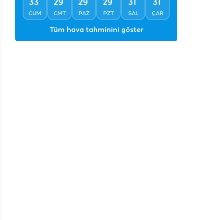
°
°
°
°
°
°
33
29
29
29
31
31
CUM
CMT
PAZ
PZT
SAL
ÇAR
Tüm hava tahminini göster