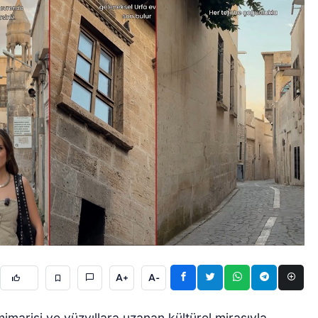
A+
A-
marisi ve yüzyıllara uzanan kültürel mirasıyla