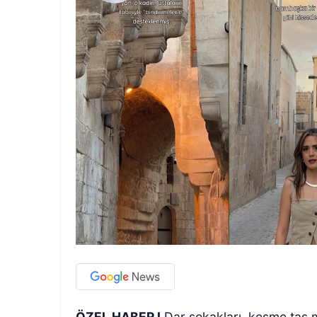
ÖZEL HABER I
Dar sokakları, kesme taş mi