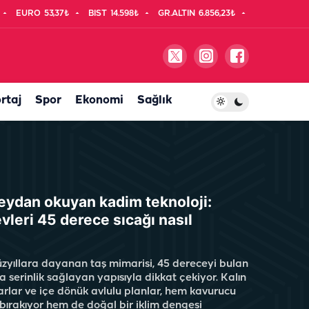
EURO
53,37₺
BIST
14.598₺
GR.ALTIN
6.856,23₺
rtaj
Spor
Ekonomi
Sağlık
eydan okuyan kadim teknoloji:
evleri 45 derece sıcağı nasıl
yüzyıllara dayanan taş mimarisi, 45 dereceyi bulan
a serinlik sağlayan yapısıyla dikkat çekiyor. Kalın
rlar ve içe dönük avlulu planlar, hem kavurucu
 bırakıyor hem de doğal bir iklim dengesi