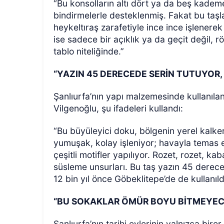
“Bu konsolların altı dört ya da beş kademel
bindirmelerle desteklenmiş. Fakat bu taşla
heykeltıraş zarafetiyle ince ince işlener
ise sadece bir açıklık ya da geçit değil, r
tablo niteliğinde.”
“YAZIN 45 DERECEDE SERİN TUTUYOR, K
Şanlıurfa’nın yapı malzemesinde kullanılan
Vilgenoğlu, şu ifadeleri kullandı:
“Bu büyüleyici doku, bölgenin yerel kalker
yumuşak, kolay işleniyor; havayla temas et
çeşitli motifler yapılıyor. Rozet, rozet, ka
süsleme unsurları. Bu taş yazın 45 derecede
12 bin yıl önce Göbeklitepe’de de kullanıldı
“BU SOKAKLAR ÖMÜR BOYU BİTMEYECE
Şanlıurfa’nın tarihi evlerinin yalnızca bir