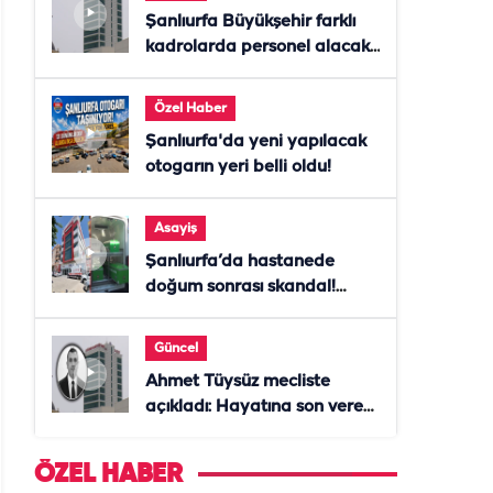
Şanlıurfa Büyükşehir farklı
kadrolarda personel alacak!
Başvurular başladı
Özel Haber
Şanlıurfa'da yeni yapılacak
otogarın yeri belli oldu!
Asayiş
Şanlıurfa’da hastanede
doğum sonrası skandal!
Anne öldü, doktor tutuklandı
Güncel
Ahmet Tüysüz mecliste
açıkladı: Hayatına son veren
daire başkanı "İsteselerdi
ölmezdim" notunu bıraktı
ÖZEL HABER