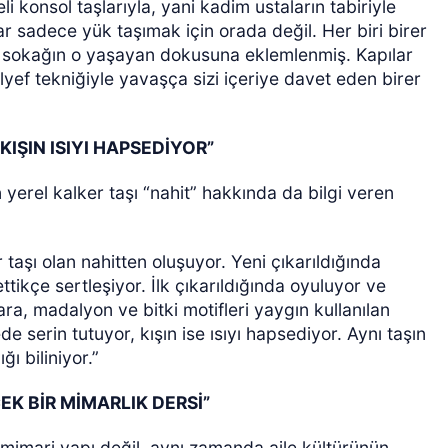
i konsol taşlarıyla, yani kadim ustaların tabiriyle
r sadece yük taşımak için orada değil. Her biri birer
ek sokağın o yaşayan dokusuna eklemlenmiş. Kapılar
ölyef tekniğiyle yavaşça sizi içeriye davet eden birer
IŞIN ISIYI HAPSEDİYOR”
 yerel kalker taşı “nahit” hakkında da bilgi veren
 taşı olan nahitten oluşuyor. Yeni çıkarıldığında
tikçe sertleşiyor. İlk çıkarıldığında oyuluyor ve
bara, madalyon ve bitki motifleri yaygın kullanılan
 serin tutuyor, kışın ise ısıyı hapsediyor. Aynı taşın
ğı biliniyor.”
K BİR MİMARLIK DERSİ”
er mimari yapı değil, aynı zamanda aile kültürünün