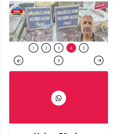
ÖZEL HABE
1
2
3
4
5
ÖZEL HABER
6
Gurbetçi talebi Urfa esnafına sezonu
erken açtırdı! Valizler salça ile doluyor