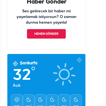
Haber Gönder
Ses getirecek bir haber mi
yayınlamak istiyorsun? O zaman
durma hemen yayınla!
HEMEN GÖNDER
Şanlıurfa
°
32
Açık