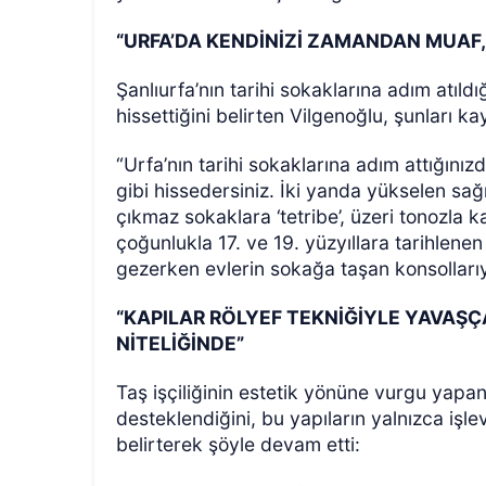
“URFA’DA KENDİNİZİ ZAMANDAN MUAF,
Şanlıurfa’nın tarihi sokaklarına adım atıl
hissettiğini belirten Vilgenoğlu, şunları ka
“Urfa’nın tarihi sokaklarına adım attığı
gibi hissedersiniz. İki yanda yükselen sağ
çıkmaz sokaklara ‘tetribe’, üzeri tonozla kap
çoğunlukla 17. ve 19. yüzyıllara tarihlene
gezerken evlerin sokağa taşan konsollarıy
“KAPILAR RÖLYEF TEKNİĞİYLE YAVAŞÇA
NİTELİĞİNDE”
Taş işçiliğinin estetik yönüne vurgu yapan
desteklendiğini, bu yapıların yalnızca işle
belirterek şöyle devam etti: