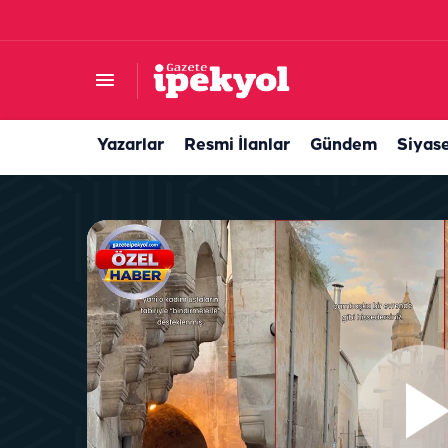
Tarladan patlıcan kebabına uzanan lezzet yolc
Yazarlar
Resmi İlanlar
Gündem
Siyas