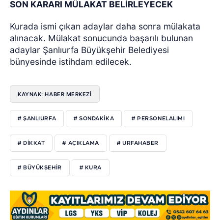
SON KARARI MÜLAKAT BELİRLEYECEK
Kurada ismi çıkan adaylar daha sonra mülakata
alınacak. Mülakat sonucunda başarılı bulunan
adaylar Şanlıurfa Büyükşehir Belediyesi
bünyesinde istihdam edilecek.
KAYNAK: HABER MERKEZİ
# ŞANLIURFA
# SONDAKIKA
# PERSONELALIMI
# DIKKAT
# AÇIKLAMA
# URFAHABER
# BÜYÜKŞEHIR
# KURA