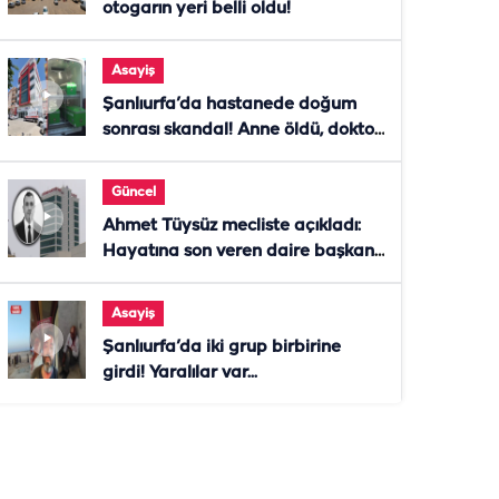
otogarın yeri belli oldu!
Asayiş
Şanlıurfa’da hastanede doğum
sonrası skandal! Anne öldü, doktor
tutuklandı
Güncel
Ahmet Tüysüz mecliste açıkladı:
Hayatına son veren daire başkanı
"İsteselerdi ölmezdim" notunu
bıraktı
Asayiş
Şanlıurfa’da iki grup birbirine
girdi! Yaralılar var...