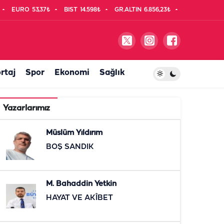
EURO
53,37₺
BIST
14.598₺
GR.ALTIN
6.856,23₺
rtaj
Spor
Ekonomi
Sağlık
Yazarlarımız
Müslüm Yıldırım
BOŞ SANDIK
M. Bahaddin Yetkin
HAYAT VE AKÎBET