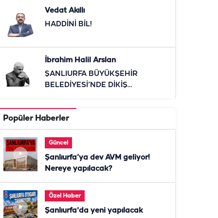
Vedat Akıllı
HADDİNİ BİL!
İbrahim Halil Arslan
ŞANLIURFA BÜYÜKŞEHİR
BELEDİYESİ’NDE DİKİŞ
TUTMAYAN KOLTUKLAR!
Popüler Haberler
Güncel
Şanlıurfa’ya dev AVM geliyor!
Nereye yapılacak?
Özel Haber
Şanlıurfa'da yeni yapılacak