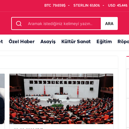
BTC
79.659$
STERLIN
61,60₺
USD
45,44₺
ARA
et
Özel Haber
Asayiş
Kültür Sanat
Eğitim
Röpo