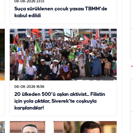
08-08-2026 23:13
Suça sürüklenen çocuk yasası TBMM'de
kabul edildi
08-08-2026 16:56
20 ülkeden 500’ü aşkın aktivist... Filistin
için yola çıktılar, Siverek’te coşkuyla
karşılandılar!