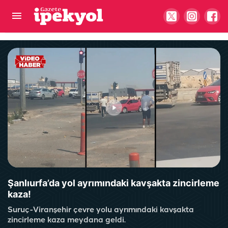
Şanlıurfa'da korkunç olay: Tüfekle oynarken
kendini vurdu iddiası
Şanlıurfa’da yol ayrımındaki kavşakta zincirleme
kaza!
Suruç-Viranşehir çevre yolu ayrımındaki kavşakta
zincirleme kaza meydana geldi.