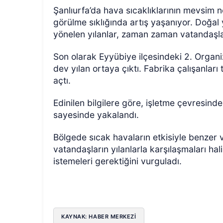
Şanlıurfa’da hava sıcaklıklarının mevsim no
görülme sıklığında artış yaşanıyor. Doğal
yönelen yılanlar, zaman zaman vatandaşla
Son olarak Eyyübiye ilçesindeki 2. Organ
dev yılan ortaya çıktı. Fabrika çalışanları 
açtı.
ÖZEL HABER
Edinilen bilgilere göre, işletme çevresindek
sayesinde yakalandı.
Bölgede sıcak havaların etkisiyle benzer vak
vatandaşların yılanlarla karşılaşmaları ha
istemeleri gerektiğini vurguladı.
KAYNAK: HABER MERKEZİ