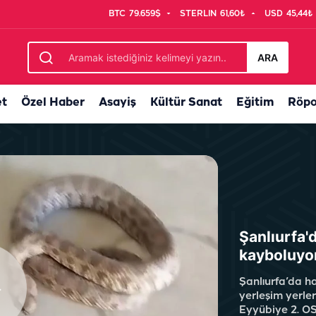
BTC
79.659$
STERLIN
61,60₺
USD
45,44₺
müjde! Ücretsiz kurslar başladı
ARA
et
Özel Haber
Asayiş
Kültür Sanat
Eğitim
Röpo
Şanlıurfa'd
kayboluyo
Şanlıurfa’da ha
yerleşim yerle
Eyyübiye 2. OS