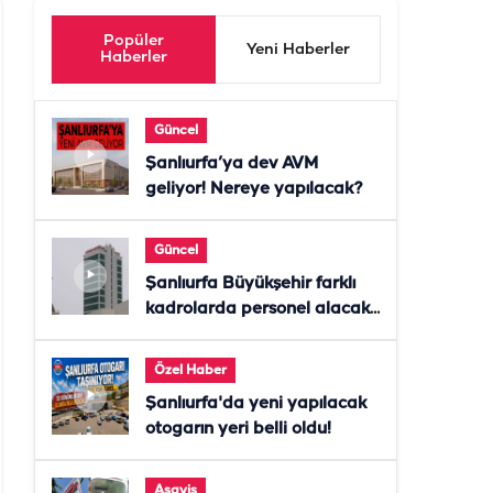
Popüler
Yeni Haberler
Haberler
Güncel
Şanlıurfa’ya dev AVM
geliyor! Nereye yapılacak?
Güncel
Şanlıurfa Büyükşehir farklı
kadrolarda personel alacak!
Başvurular başladı
Özel Haber
Şanlıurfa'da yeni yapılacak
otogarın yeri belli oldu!
Asayiş