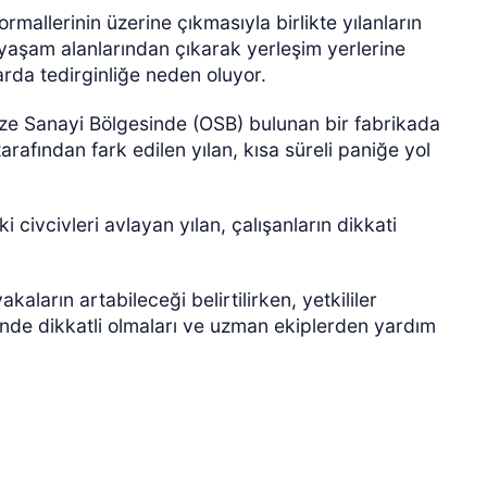
rmallerinin üzerine çıkmasıyla birlikte yılanların
 yaşam alanlarından çıkarak yerleşim yerlerine
rda tedirginliğe neden oluyor.
ize Sanayi Bölgesinde (OSB) bulunan bir fabrikada
tarafından fark edilen yılan, kısa süreli paniğe yol
ÖZEL HABER
i civcivleri avlayan yılan, çalışanların dikkati
aların artabileceği belirtilirken, yetkililer
linde dikkatli olmaları ve uzman ekiplerden yardım