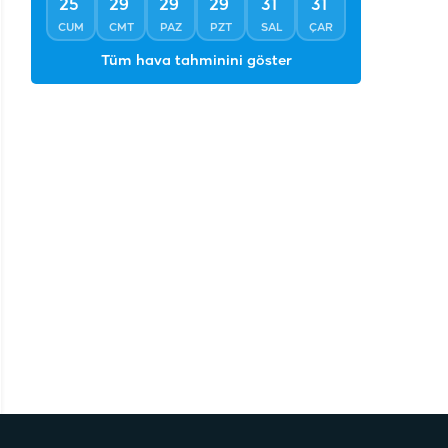
°
°
°
°
°
°
25
29
29
29
31
31
CUM
CMT
PAZ
PZT
SAL
ÇAR
Tüm hava tahminini göster