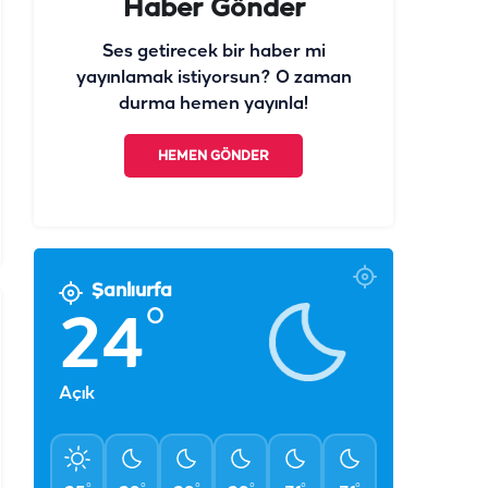
Haber Gönder
Ses getirecek bir haber mi
yayınlamak istiyorsun? O zaman
durma hemen yayınla!
HEMEN GÖNDER
Şanlıurfa
°
24
Açık