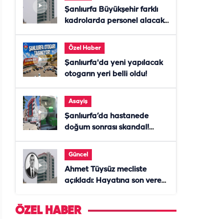
Şanlıurfa Büyükşehir farklı
kadrolarda personel alacak!
Başvurular başladı
Özel Haber
Şanlıurfa'da yeni yapılacak
otogarın yeri belli oldu!
Asayiş
Şanlıurfa’da hastanede
doğum sonrası skandal!
Anne öldü, doktor tutuklandı
Güncel
Ahmet Tüysüz mecliste
açıkladı: Hayatına son veren
daire başkanı "İsteselerdi
ölmezdim" notunu bıraktı
ÖZEL HABER