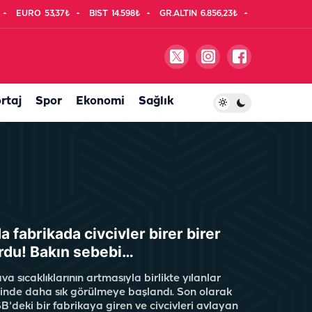
EURO
53,37₺
BIST
14.598₺
GR.ALTIN
6.856,23₺
rtaj
Spor
Ekonomi
Sağlık
a fabrikada civcivler birer birer
rdu! Bakın sebebi…
va sıcaklıklarının artmasıyla birlikte yılanlar
rinde daha sık görülmeye başlandı. Son olarak
B'deki bir fabrikaya giren ve civcivleri avlayan