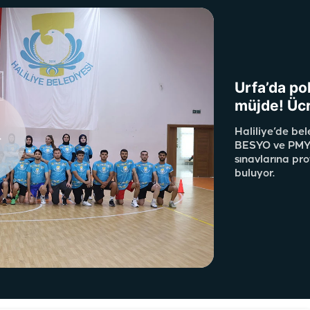
Urfa’da po
müjde! Ücr
Haliliye’de be
BESYO ve PMYO ha
sınavlarına pro
buluyor.