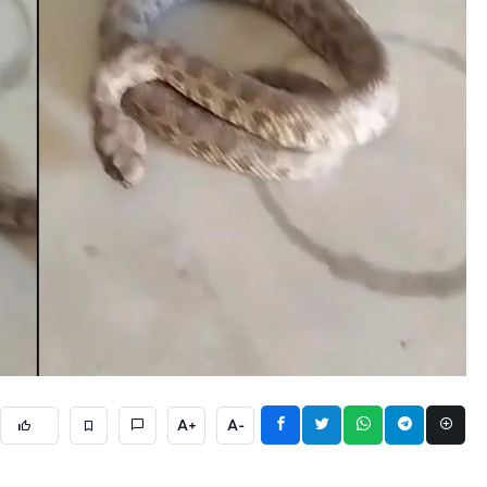
A+
A-