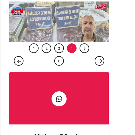
ÖZEL HABE
1
2
3
4
5
ÖZEL HABER
6
Gurbetçi talebi Urfa esnafına sezonu
erken açtırdı! Valizler salça ile doluyor