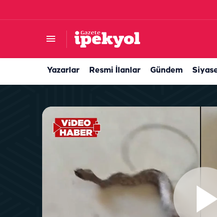
Urfa’da polis ve spor akademisi hayali olanlar 
Yazarlar
Resmi İlanlar
Gündem
Siyas