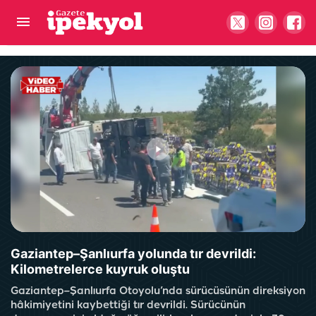
Otomobilden yola çöp atan sürücüye ceza! Araç
içi kamerasına yakalandı
Gaziantep–Şanlıurfa yolunda tır devrildi:
Kilometrelerce kuyruk oluştu
Gaziantep–Şanlıurfa Otoyolu’nda sürücüsünün direksiyon
hâkimiyetini kaybettiği tır devrildi. Sürücünün