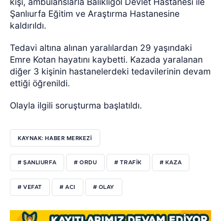
kişi, ambulanslarla Balıklıgöl Devlet Hastanesi ile
Şanlıurfa Eğitim ve Araştırma Hastanesine
kaldırıldı.
Tedavi altına alınan yaralılardan 29 yaşındaki
Emre Kotan hayatını kaybetti. Kazada yaralanan
diğer 3 kişinin hastanelerdeki tedavilerinin devam
ettiği öğrenildi.
Olayla ilgili soruşturma başlatıldı.
KAYNAK: HABER MERKEZİ
# ŞANLIURFA
# ORDU
# TRAFİK
# KAZA
# VEFAT
# ACI
# OLAY