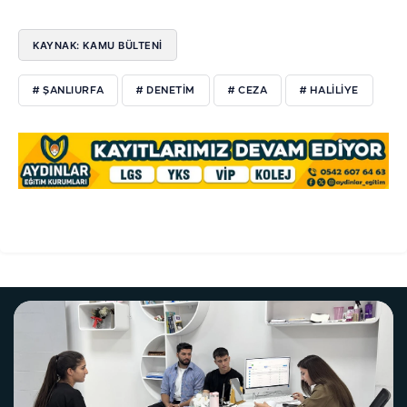
KAYNAK: KAMU BÜLTENİ
# ŞANLIURFA
# DENETIM
# CEZA
# HALILIYE