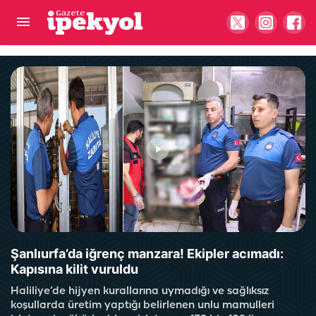
Eyyübiye’de 5 farklı noktada ücretsiz YKS tercih
desteği
Şanlıurfa’da iğrenç manzara! Ekipler acımadı:
Kapısına kilit vuruldu
Haliliye’de hijyen kurallarına uymadığı ve sağlıksız
koşullarda üretim yaptığı belirlenen unlu mamulleri