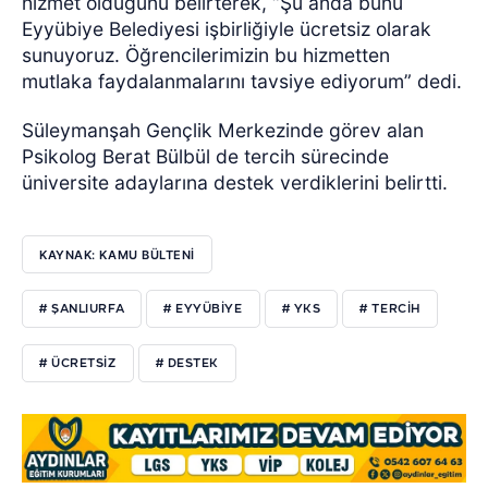
hizmet olduğunu belirterek, “Şu anda bunu
Eyyübiye Belediyesi işbirliğiyle ücretsiz olarak
sunuyoruz. Öğrencilerimizin bu hizmetten
mutlaka faydalanmalarını tavsiye ediyorum” dedi.
Süleymanşah Gençlik Merkezinde görev alan
Psikolog Berat Bülbül de tercih sürecinde
üniversite adaylarına destek verdiklerini belirtti.
KAYNAK: KAMU BÜLTENİ
# ŞANLIURFA
# EYYÜBİYE
# YKS
# TERCİH
# ÜCRETSİZ
# DESTEK