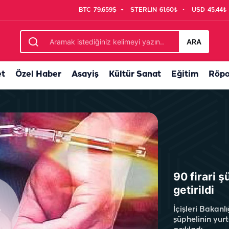
BTC
79.659$
STERLIN
61,60₺
USD
45,44₺
başarılı ilçe belli oldu
ARA
et
Özel Haber
Asayiş
Kültür Sanat
Eğitim
Röpo
90 firari 
getirildi
İçişleri Bakanl
şüphelinin yur