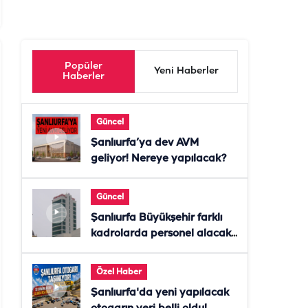
Popüler
Yeni Haberler
Haberler
Güncel
Şanlıurfa’ya dev AVM
geliyor! Nereye yapılacak?
Güncel
Şanlıurfa Büyükşehir farklı
kadrolarda personel alacak!
Başvurular başladı
Özel Haber
Şanlıurfa'da yeni yapılacak