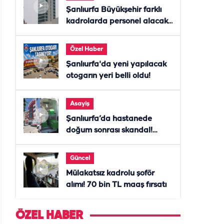
Şanlıurfa Büyükşehir farklı
kadrolarda personel alacak!
Başvurular başladı
Özel Haber
Şanlıurfa'da yeni yapılacak
otogarın yeri belli oldu!
Asayiş
Şanlıurfa’da hastanede
doğum sonrası skandal!
Anne öldü, doktor tutuklandı
Güncel
Mülakatsız kadrolu şoför
alımı! 70 bin TL maaş fırsatı
ÖZEL HABER