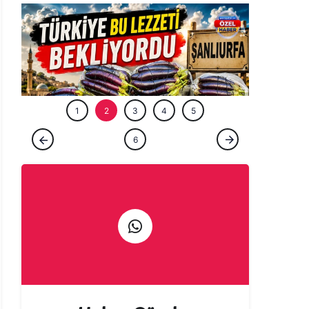
ÖZEL HABE
1
2
3
4
5
ÖZEL HABER
6
Tarladan patlıcan kebabına uzanan lezzet
yolculuğu başladı!