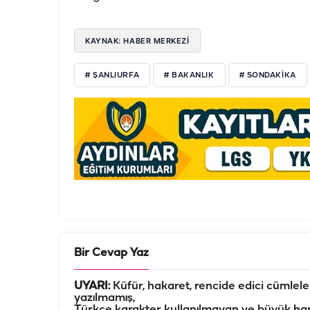
KAYNAK: HABER MERKEZİ
# ŞANLIURFA
# BAKANLIK
# SONDAKIKA
Bir Cevap Yaz
UYARI:
Küfür, hakaret, rencide edici cümleler 
yazılmamış,
Türkçe karakter kullanılmayan ve büyük har