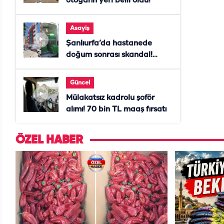
otogarın yeri belli oldu!
Asayiş
Şanlıurfa’da hastanede
doğum sonrası skandal!
Anne öldü, doktor tutuklandı
Güncel
Mülakatsız kadrolu şoför
alımı! 70 bin TL maaş fırsatı
ÖZEL HABER