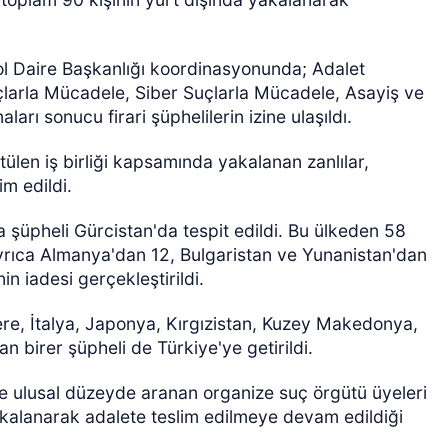
l Daire Başkanlığı koordinasyonunda; Adalet
uçlarla Mücadele, Siber Suçlarla Mücadele, Asayiş ve
arı sonucu firari şüphelilerin izine ulaşıldı.
tülen iş birliği kapsamında yakalanan zanlılar,
im edildi.
ÖZEL HABER
da şüpheli Gürcistan'da tespit edildi. Bu ülkeden 58
. Ayrıca Almanya'dan 12, Bulgaristan ve Yunanistan'dan
in iadesi gerçekleştirildi.
tere, İtalya, Japonya, Kırgızistan, Kuzey Makedonya,
birer şüpheli de Türkiye'ye getirildi.
ve ulusal düzeyde aranan organize suç örgütü üyeleri
yakalanarak adalete teslim edilmeye devam edildiği