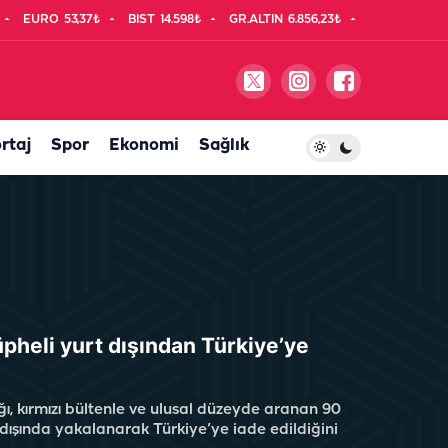
EURO
53,37₺
BIST
14.598₺
GR.ALTIN
6.856,23₺
rtaj
Spor
Ekonomi
Sağlık
şüpheli yurt dışından Türkiye’ye
ığı, kırmızı bültenle ve ulusal düzeyde aranan 90
tdışında yakalanarak Türkiye’ye iade edildiğini