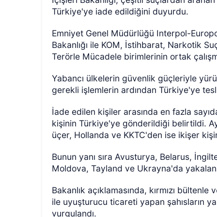
Türkiye'ye iade edildiğini duyurdu.
Emniyet Genel Müdürlüğü Interpol-Europo
Bakanlığı ile KOM, İstihbarat, Narkotik S
Terörle Mücadele birimlerinin ortak çalışmal
Yabancı ülkelerin güvenlik güçleriyle yürü
gerekli işlemlerin ardından Türkiye'ye tesl
İade edilen kişiler arasında en fazla sayı
kişinin Türkiye'ye gönderildiği belirtildi
üçer, Hollanda ve KKTC'den ise ikişer kişin
Bunun yanı sıra Avusturya, Belarus, İngil
Moldova, Tayland ve Ukrayna'da yakalanan 
Bakanlık açıklamasında, kırmızı bültenle 
ile uyuşturucu ticareti yapan şahısların 
vurgulandı.