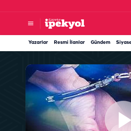
Şanlıurfa'nın sosyal yardım karnesi açıklandı! En 
Yazarlar
Resmi İlanlar
Gündem
Siyas