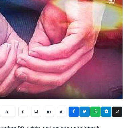
A+
A-
an toplam 90 kişinin yurt dışında yakalanarak