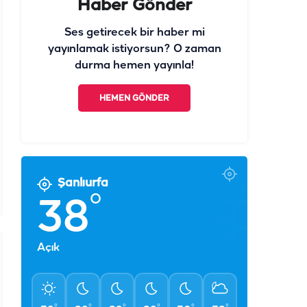
Haber Gönder
Ses getirecek bir haber mi
yayınlamak istiyorsun? O zaman
durma hemen yayınla!
HEMEN GÖNDER
Şanlıurfa
°
38
Açık