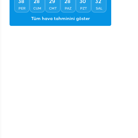
°
°
°
°
°
°
38
28
29
28
30
32
PER
CUM
CMT
PAZ
PZT
SAL
Tüm hava tahminini göster