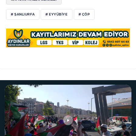
# ŞANLIURFA
# EYYÜBİYE
# ÇÖP