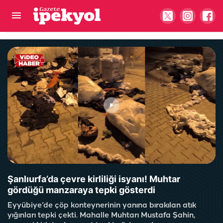
Şanlıurfa tek yürek oldu! Filistin konvoyuna
görkemli karşılama
Şanlıurfa’da çevre kirliliği isyanı! Muhtar
gördüğü manzaraya tepki gösterdi
Eyyübiye’de çöp konteynerinin yanına bırakılan atık
yığınları tepki çekti. Mahalle Muhtarı Mustafa Şahin,