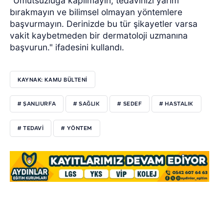
"Umutsuzluğa kapılmayın, tedavinizi yarım
bırakmayın ve bilimsel olmayan yöntemlere
başvurmayın. Derinizde bu tür şikayetler varsa
vakit kaybetmeden bir dermatoloji uzmanına
başvurun." ifadesini kullandı.
KAYNAK: KAMU BÜLTENİ
# ŞANLIURFA
# SAĞLIK
# SEDEF
# HASTALIK
# TEDAVİ
# YÖNTEM