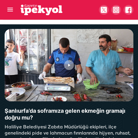
Yargıtay’dan çalışanlara yeni hak! Primler
tazminata eklenecek
Şanlıurfa’da soframıza gelen ekmeğin gramajı
doğru mu?
Haliliye Belediyesi Zabıta Müdürlüğü ekipleri, ilçe
genelindeki pide ve lahmacun fırınlarında hijyen, ruhsat,