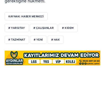
gerektiğine hükmetti.
KAYNAK: HABER MERKEZİ
# YARGITAY
# ÇALIŞANLAR
# KIDEM
# TAZMİNAT
# YENİ
# HAK