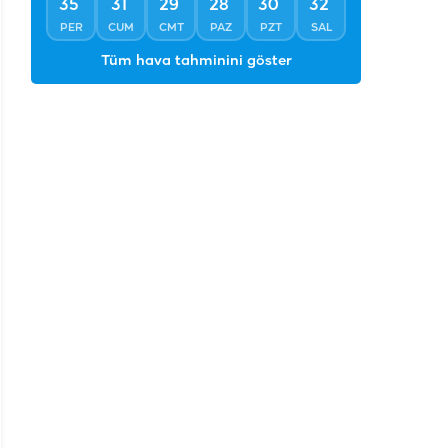
°
°
°
°
°
°
35
31
29
28
30
32
PER
CUM
CMT
PAZ
PZT
SAL
Tüm hava tahminini göster