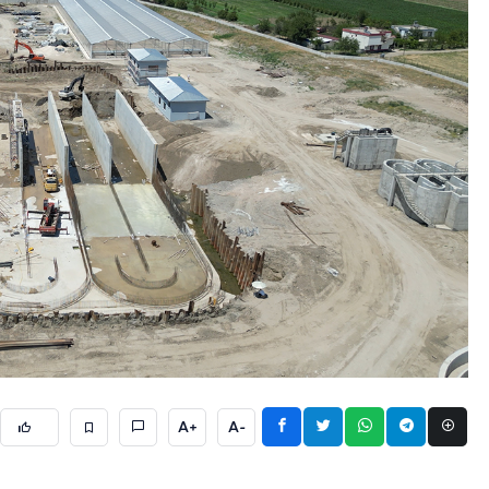
A+
A-