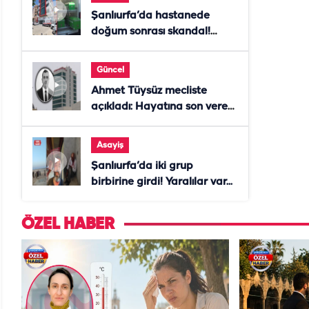
Şanlıurfa’da hastanede
doğum sonrası skandal!
Anne öldü, doktor tutuklandı
Güncel
Ahmet Tüysüz mecliste
açıkladı: Hayatına son veren
daire başkanı "İsteselerdi
ölmezdim" notunu bıraktı
Asayiş
Şanlıurfa’da iki grup
birbirine girdi! Yaralılar var...
ÖZEL HABER