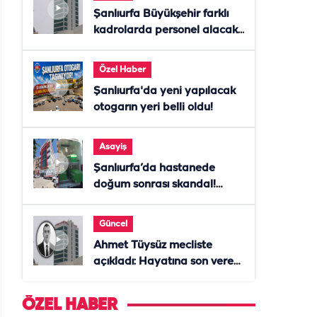
Şanlıurfa Büyükşehir farklı
kadrolarda personel alacak!
Başvurular başladı
Özel Haber
Şanlıurfa'da yeni yapılacak
otogarın yeri belli oldu!
Asayiş
Şanlıurfa’da hastanede
doğum sonrası skandal!
Anne öldü, doktor tutuklandı
Güncel
Ahmet Tüysüz mecliste
açıkladı: Hayatına son veren
daire başkanı "İsteselerdi
ölmezdim" notunu bıraktı
ÖZEL HABER