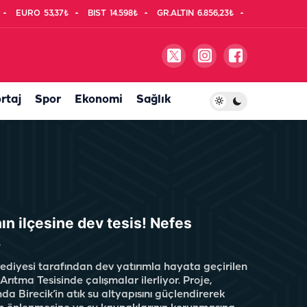
EURO
53,37₺
BIST
14.598₺
GR.ALTIN
6.856,23₺
rtaj
Spor
Ekonomi
Sağlık
nın ilçesine dev tesis! Nefes
…
ediyesi tarafından dev yatırımla hayata geçirilen
 Arıtma Tesisinde çalışmalar ilerliyor. Proje,
a Birecik’in atık su altyapısını güçlendirerek