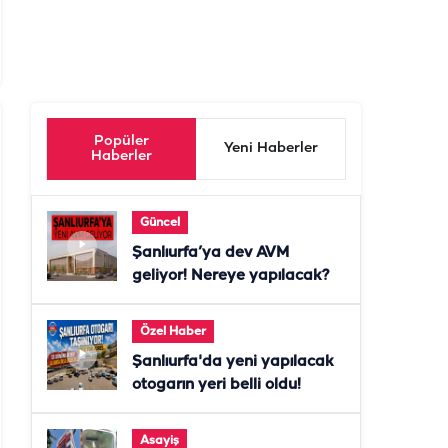
Popüler
Yeni Haberler
Haberler
Güncel
Şanlıurfa’ya dev AVM
geliyor! Nereye yapılacak?
Özel Haber
Şanlıurfa'da yeni yapılacak
otogarın yeri belli oldu!
Asayiş