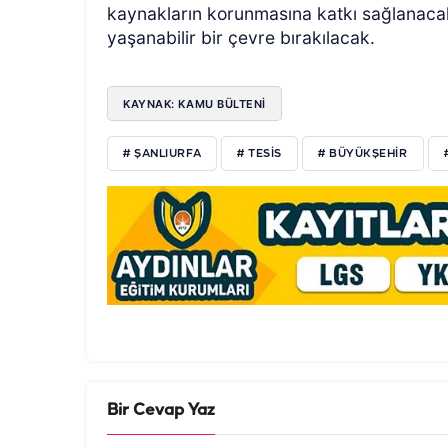
kaynakların korunmasına katkı sağlanaca
yaşanabilir bir çevre bırakılacak.
KAYNAK: KAMU BÜLTENİ
# ŞANLIURFA
# TESIS
# BÜYÜKŞEHIR
Bir Cevap Yaz