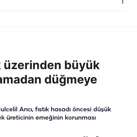
ık üzerinden büyük
lamadan düğmeye
celil Arıcı, fıstık hasadı öncesi düşük
rek üreticinin emeğinin korunması