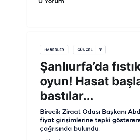
0 Yorum
HABERLER
GÜNCEL
Şanlıurfa’da fıst
oyun! Hasat baş
bastılar...
Birecik Ziraat Odası Başkanı Abdul
fiyat girişimlerine tepki göstere
çağrısında bulundu.