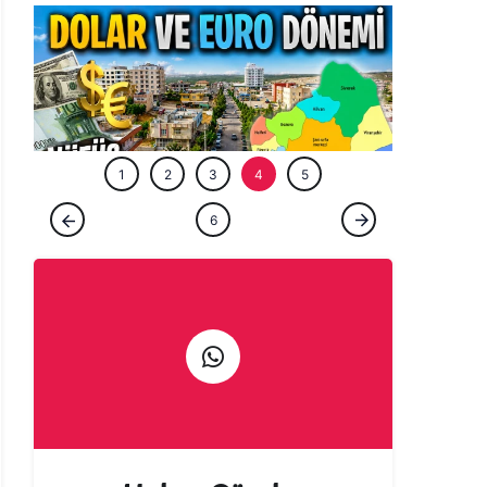
ÖZEL HABE
1
2
3
4
5
ÖZEL HABER
6
Şanlıurfa’nın gözde ilçesinde dolar ve euro
dönemi! Nüfus iki katına çıktı…