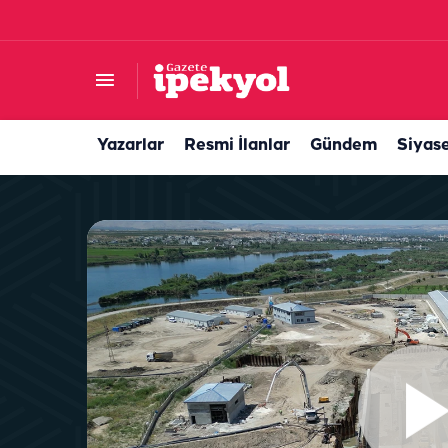
Şanlıurfa’da fıstık üzerinden büyük oyun! Hasa
Yazarlar
Resmi İlanlar
Gündem
Siyas