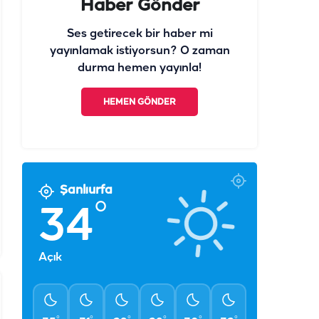
Haber Gönder
Ses getirecek bir haber mi
yayınlamak istiyorsun? O zaman
durma hemen yayınla!
HEMEN GÖNDER
Şanlıurfa
°
34
Açık