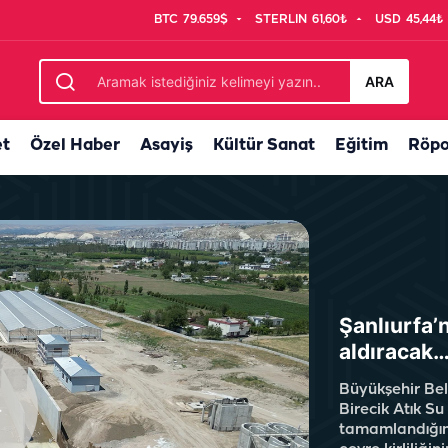
BTC
79.659$
STERLIN
61,60₺
USD
45,44₺
t başlamadan düğmeye bastılar...
ARA
et
Özel Haber
Asayiş
Kültür Sanat
Eğitim
Röpo
Şanlıurfa’
aldıracak
Büyükşehir Bel
Birecik Atık Su
tamamlandığınd