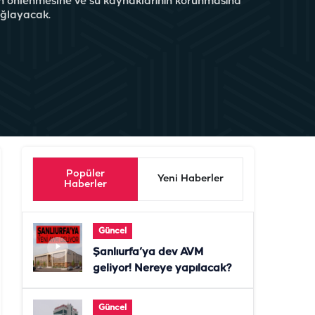
inin önlenmesine ve su kaynaklarının korunmasına
ağlayacak.
Popüler
Yeni Haberler
Haberler
Güncel
Şanlıurfa’ya dev AVM
geliyor! Nereye yapılacak?
Güncel