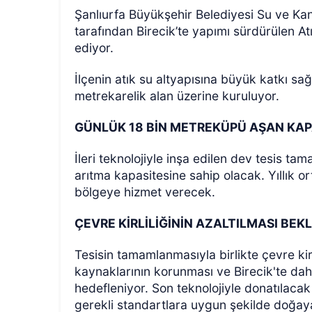
Şanlıurfa Büyükşehir Belediyesi Su ve Ka
tarafından Birecik’te yapımı sürdürülen A
ediyor.
İlçenin atık su altyapısına büyük katkı sa
metrekarelik alan üzerine kuruluyor.
GÜNLÜK 18 BİN METREKÜPÜ AŞAN KAP
ÖZEL HABER
İleri teknolojiyle inşa edilen dev tesis t
arıtma kapasitesine sahip olacak. Yıllık 
bölgeye hizmet verecek.
ÇEVRE KİRLİLİĞİNİN AZALTILMASI BEK
Tesisin tamamlanmasıyla birlikte çevre kirli
kaynaklarının korunması ve Birecik'te dah
hedefleniyor. Son teknolojiyle donatılacak
gerekli standartlara uygun şekilde doğay