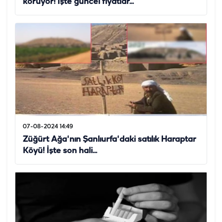
koruyor! İşte güncel fiyatlar...
07-08-2024 14:49
Züğürt Ağa'nın Şanlıurfa'daki satılık Haraptar
Köyü! İşte son hali...