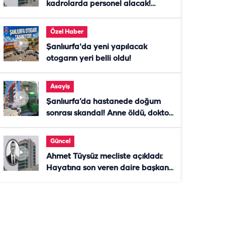
kadrolarda personel alacak!
Başvurular başladı
Özel Haber
Şanlıurfa'da yeni yapılacak
otogarın yeri belli oldu!
Asayiş
Şanlıurfa’da hastanede doğum
sonrası skandal! Anne öldü, doktor
tutuklandı
Güncel
Ahmet Tüysüz mecliste açıkladı:
Hayatına son veren daire başkanı
"İsteselerdi ölmezdim" notunu
bıraktı