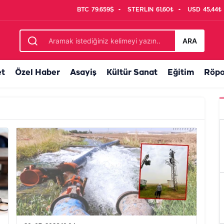
BTC
79.659$
STERLIN
61,60₺
USD
45,44₺
ARA
et
Özel Haber
Asayiş
Kültür Sanat
Eğitim
Röpo