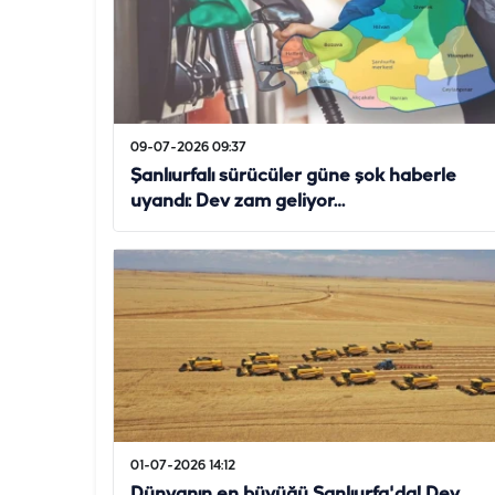
09-07-2026 09:37
Şanlıurfalı sürücüler güne şok haberle
uyandı: Dev zam geliyor…
01-07-2026 14:12
Dünyanın en büyüğü Şanlıurfa'da! Dev