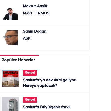
Maksut Arısüt
MAVİ TERMOS
Şahin Doğan
AŞK
Popüler Haberler
Güncel
Şanlıurfa’ya dev AVM geliyor!
Nereye yapılacak?
Güncel
Şanlıurfa Büyükşehir farklı