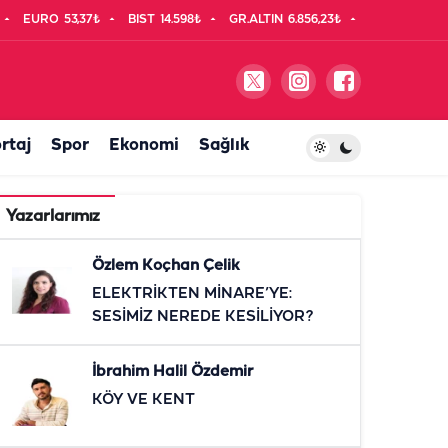
EURO
53,37₺
BIST
14.598₺
GR.ALTIN
6.856,23₺
rtaj
Spor
Ekonomi
Sağlık
Yazarlarımız
Özlem Koçhan Çelik
ELEKTRİKTEN MİNARE’YE:
SESİMİZ NEREDE KESİLİYOR?
İbrahim Halil Özdemir
KÖY VE KENT