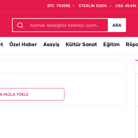
BTC
79.659$
STERLIN
61,60₺
USD
45,44₺
ARA
et
Özel Haber
Asayiş
Kültür Sanat
Eğitim
Röpo
A FAZLA YÜKLE