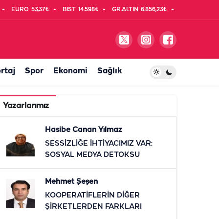
EURO
53,37₺
BIST
14.598₺
GR.ALTIN
6.856,23₺
rtaj
Spor
Ekonomi
Sağlık
Yazarlarımız
Hasibe Canan Yılmaz
SESSİZLİĞE İHTİYACIMIZ VAR:
SOSYAL MEDYA DETOKSU
Mehmet Şeşen
KOOPERATİFLERİN DİĞER
ŞİRKETLERDEN FARKLARI