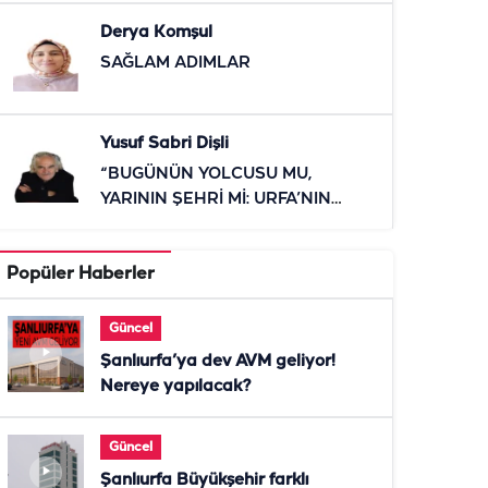
Derya Komşul
SAĞLAM ADIMLAR
Yusuf Sabri Dişli
“BUGÜNÜN YOLCUSU MU,
YARININ ŞEHRİ Mİ: URFA’NIN
RAYLI SİSTEM SINAVI”
Popüler Haberler
Güncel
Şanlıurfa’ya dev AVM geliyor!
Nereye yapılacak?
Güncel
Şanlıurfa Büyükşehir farklı