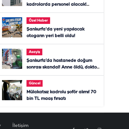
kadrolarda personel alacak!
Başvurular başladı
Özel Haber
Şanlıurfa'da yeni yapılacak
otogarın yeri belli oldu!
Asayiş
Şanlıurfa’da hastanede doğum
sonrası skandal! Anne öldü, doktor
tutuklandı
Güncel
Mülakatsız kadrolu şoför alımı! 70
bin TL maaş fırsatı
v
İletişim