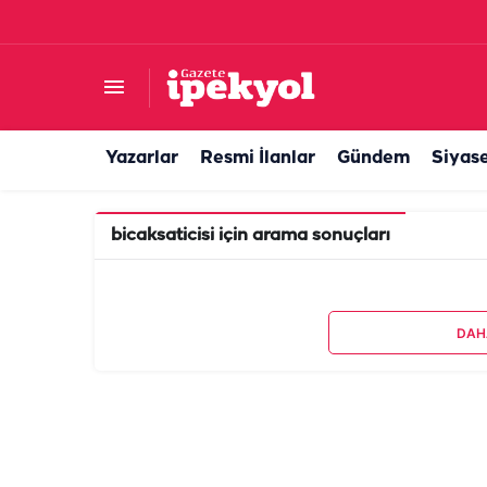
Yazarlar
Resmi İlanlar
Gündem
Siyas
bicaksaticisi
için arama sonuçları
DAH