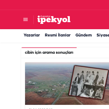
Yazarlar
Resmi İlanlar
Gündem
Siyas
cibin
için arama sonuçları