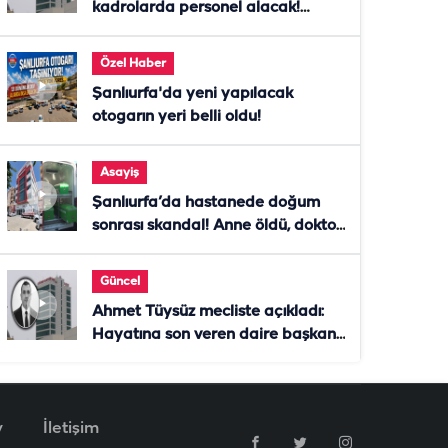
kadrolarda personel alacak!
Başvurular başladı
Özel Haber
Şanlıurfa'da yeni yapılacak
otogarın yeri belli oldu!
Asayiş
Şanlıurfa’da hastanede doğum
sonrası skandal! Anne öldü, doktor
tutuklandı
Güncel
Ahmet Tüysüz mecliste açıkladı:
Hayatına son veren daire başkanı
"İsteselerdi ölmezdim" notunu
bıraktı
v
İletişim