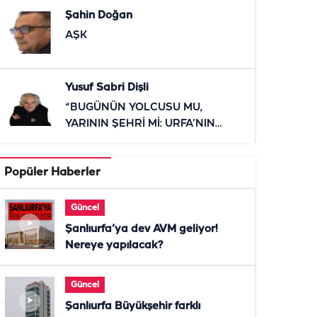
Şahin Doğan
AŞK
Yusuf Sabri Dişli
“BUGÜNÜN YOLCUSU MU,
YARININ ŞEHRİ Mİ: URFA’NIN
RAYLI SİSTEM SINAVI”
Popüler Haberler
Güncel
Şanlıurfa’ya dev AVM geliyor!
Nereye yapılacak?
Güncel
Şanlıurfa Büyükşehir farklı