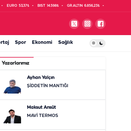
EURO
53,37₺
BIST
14.598₺
GR.ALTIN
6.856,23₺
rtaj
Spor
Ekonomi
Sağlık
Yazarlarımız
Ayhan Yalçın
ŞİDDETİN MANTIĞI
Maksut Arısüt
MAVİ TERMOS