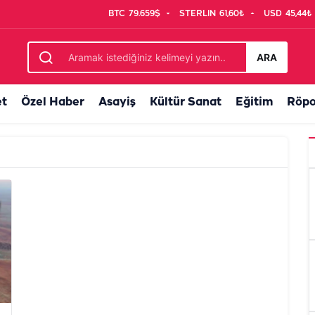
BTC
79.659$
STERLIN
61,60₺
USD
45,44₺
ARA
et
Özel Haber
Asayiş
Kültür Sanat
Eğitim
Röpo