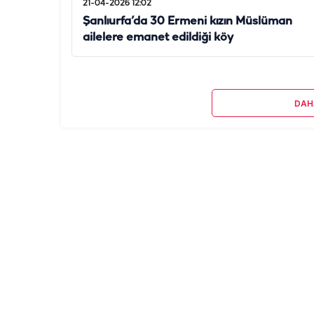
21-04-2026 12:02
Şanlıurfa’da 30 Ermeni kızın Müslüman
ailelere emanet edildiği köy
DAH