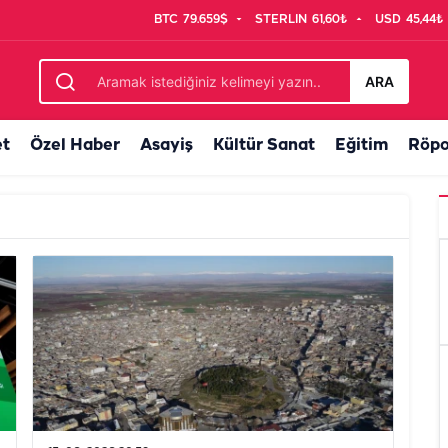
BTC
79.659$
STERLIN
61,60₺
USD
45,44₺
ARA
et
Özel Haber
Asayiş
Kültür Sanat
Eğitim
Röpo