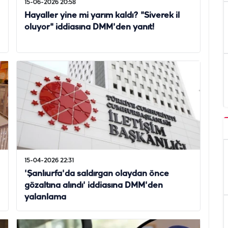
15-06-2026 20:58
Hayaller yine mi yarım kaldı? "Siverek il
oluyor" iddiasına DMM'den yanıt!
15-04-2026 22:31
'Şanlıurfa'da saldırgan olaydan önce
gözaltına alındı' iddiasına DMM'den
yalanlama