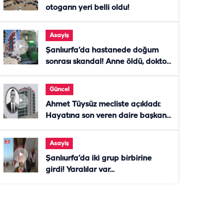
otogarın yeri belli oldu!
Asayiş
Şanlıurfa’da hastanede doğum
sonrası skandal! Anne öldü, doktor
tutuklandı
Güncel
Ahmet Tüysüz mecliste açıkladı:
Hayatına son veren daire başkanı
"İsteselerdi ölmezdim" notunu
bıraktı
Asayiş
Şanlıurfa’da iki grup birbirine
girdi! Yaralılar var...