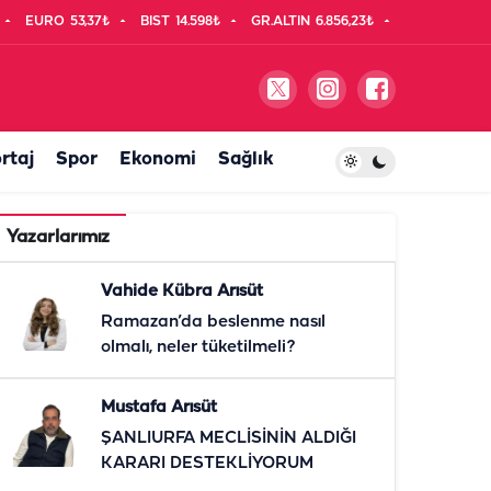
EURO
53,37₺
BIST
14.598₺
GR.ALTIN
6.856,23₺
rtaj
Spor
Ekonomi
Sağlık
Yazarlarımız
Vahide Kübra Arısüt
Ramazan’da beslenme nasıl
olmalı, neler tüketilmeli?
Mustafa Arısüt
ŞANLIURFA MECLİSİNİN ALDIĞI
KARARI DESTEKLİYORUM