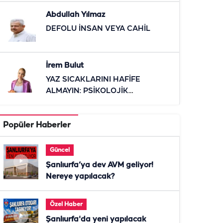
Abdullah Yılmaz
DEFOLU İNSAN VEYA CAHİL
İrem Bulut
YAZ SICAKLARINI HAFİFE
ALMAYIN: PSİKOLOJİK
ETKİLERİNE DİKKAT
Popüler Haberler
Güncel
Şanlıurfa’ya dev AVM geliyor!
Nereye yapılacak?
Özel Haber
Şanlıurfa'da yeni yapılacak