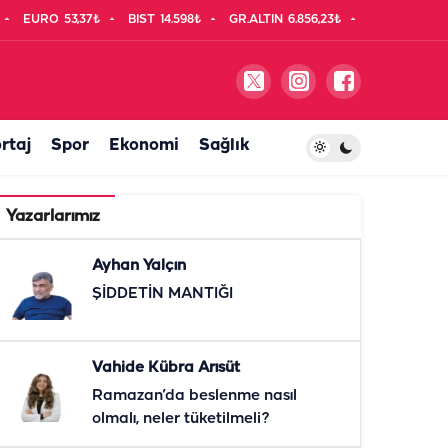
EURO
53,37₺
BIST
14.598₺
GR.ALTIN
6.856,23₺
rtaj
Spor
Ekonomi
Sağlık
Yazarlarımız
Ayhan Yalçın
ŞİDDETİN MANTIĞI
Vahide Kübra Arısüt
Ramazan’da beslenme nasıl
olmalı, neler tüketilmeli?