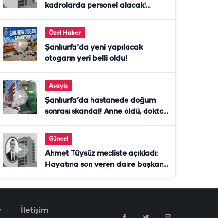
kadrolarda personel alacak!
Başvurular başladı
Özel Haber
Şanlıurfa'da yeni yapılacak
otogarın yeri belli oldu!
Asayiş
Şanlıurfa’da hastanede doğum
sonrası skandal! Anne öldü, doktor
tutuklandı
Güncel
Ahmet Tüysüz mecliste açıkladı:
Hayatına son veren daire başkanı
"İsteselerdi ölmezdim" notunu
bıraktı
v
İletişim