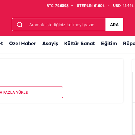
BTC
79.659$
STERLIN
61,60₺
USD
45,44₺
ARA
et
Özel Haber
Asayiş
Kültür Sanat
Eğitim
Röpo
A FAZLA YÜKLE