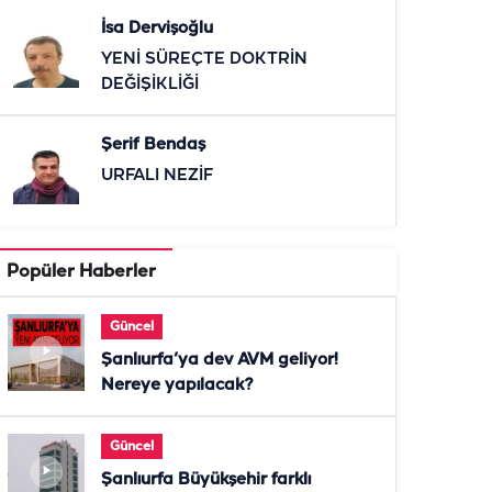
İsa Dervişoğlu
YENİ SÜREÇTE DOKTRİN
DEĞİŞİKLİĞİ
Şerif Bendaş
URFALI NEZİF
Popüler Haberler
Güncel
Şanlıurfa’ya dev AVM geliyor!
Nereye yapılacak?
Güncel
Şanlıurfa Büyükşehir farklı