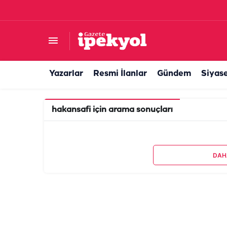
Yazarlar
Resmi İlanlar
Gündem
Siyas
hakansafi
için arama sonuçları
DAH