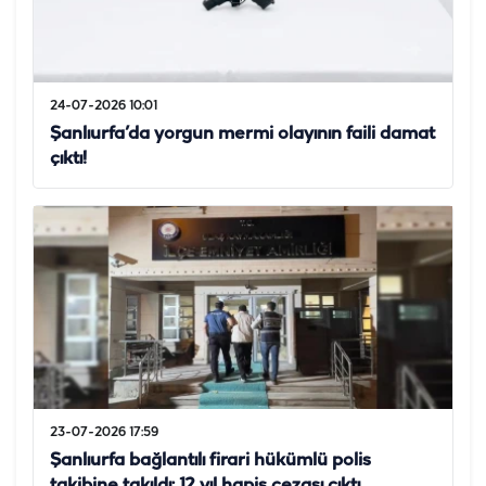
24-07-2026 10:01
Şanlıurfa’da yorgun mermi olayının faili damat
çıktı!
23-07-2026 17:59
Şanlıurfa bağlantılı firari hükümlü polis
takibine takıldı: 12 yıl hapis cezası çıktı