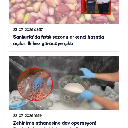
23-07-2026 08:37
Şanlıurfa'da fıstık sezonu erkenci hasatla
açıldı: İlk kez görücüye çıktı
22-07-2026 16:59
Zehir imalathanesine dev operasyon!