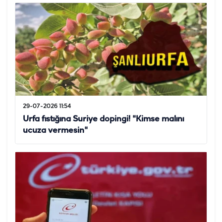
29-07-2026 11:54
Urfa fıstığına Suriye dopingi! "Kimse malını
ucuza vermesin"