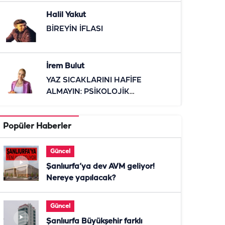
Halil Yakut
BİREYİN İFLASI
İrem Bulut
YAZ SICAKLARINI HAFİFE
ALMAYIN: PSİKOLOJİK
ETKİLERİNE DİKKAT
Popüler Haberler
Güncel
Şanlıurfa’ya dev AVM geliyor!
Nereye yapılacak?
Güncel
Şanlıurfa Büyükşehir farklı