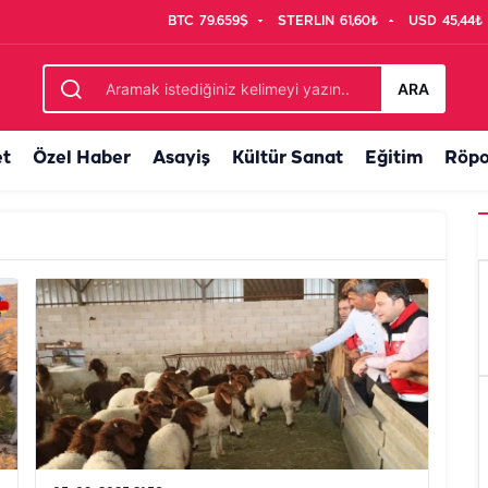
BTC
79.659$
STERLIN
61,60₺
USD
45,44₺
ARA
et
Özel Haber
Asayiş
Kültür Sanat
Eğitim
Röpo