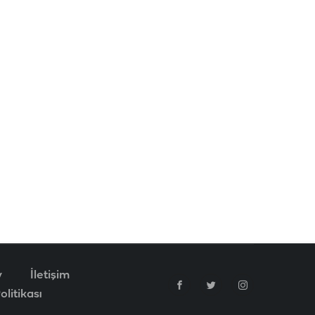
v
İletişim
litikası