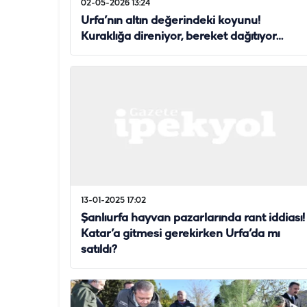
02-05-2026 13:24
Urfa’nın altın değerindeki koyunu!
Kuraklığa direniyor, bereket dağıtıyor…
13-01-2025 17:02
Şanlıurfa hayvan pazarlarında rant iddiası!
Katar’a gitmesi gerekirken Urfa’da mı
satıldı?