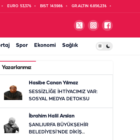
EURO
53,37₺
BIST
14.598₺
GR.ALTIN
6.856,23₺
rtaj
Spor
Ekonomi
Sağlık
Yazarlarımız
Hasibe Canan Yılmaz
SESSİZLİĞE İHTİYACIMIZ VAR:
SOSYAL MEDYA DETOKSU
İbrahim Halil Arslan
ŞANLIURFA BÜYÜKŞEHİR
BELEDİYESİ’NDE DİKİŞ
TUTMAYAN KOLTUKLAR!