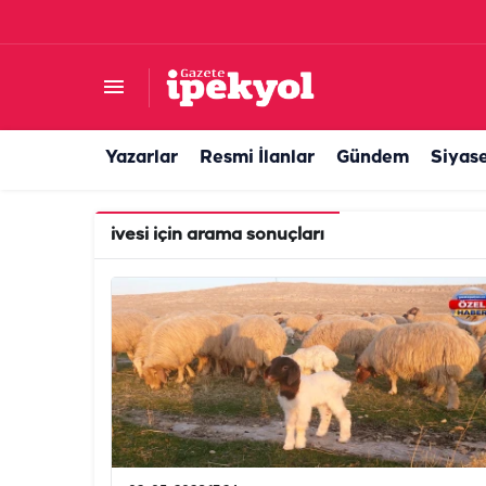
Yazarlar
Resmi İlanlar
Gündem
Siyas
ivesi
için arama sonuçları