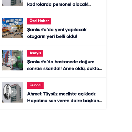
kadrolarda personel alacak!
Başvurular başladı
Özel Haber
Şanlıurfa'da yeni yapılacak
otogarın yeri belli oldu!
Asayiş
Şanlıurfa’da hastanede doğum
sonrası skandal! Anne öldü, doktor
tutuklandı
Güncel
Ahmet Tüysüz mecliste açıkladı:
Hayatına son veren daire başkanı
"İsteselerdi ölmezdim" notunu
bıraktı