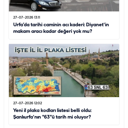
27-07-2026 13:11
Urfa’da tarihi caminin acı kaderi: Diyanet'in
makam aracı kadar değeri yok mu?
27-07-2026 12:02
Yeni il plaka kodları listesi belli oldu:
Şanlıurfa'nın "63"ü tarih mi oluyor?