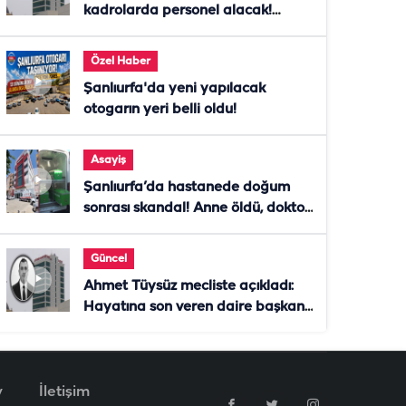
kadrolarda personel alacak!
Başvurular başladı
Özel Haber
Şanlıurfa'da yeni yapılacak
otogarın yeri belli oldu!
Asayiş
Şanlıurfa’da hastanede doğum
sonrası skandal! Anne öldü, doktor
tutuklandı
Güncel
Ahmet Tüysüz mecliste açıkladı:
Hayatına son veren daire başkanı
"İsteselerdi ölmezdim" notunu
bıraktı
v
İletişim