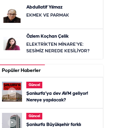
Abdullatif Yılmaz
EKMEK VE PARMAK
Özlem Koçhan Çelik
ELEKTRİKTEN MİNARE’YE:
SESİMİZ NEREDE KESİLİYOR?
Popüler Haberler
Güncel
Şanlıurfa’ya dev AVM geliyor!
Nereye yapılacak?
Güncel
Şanlıurfa Büyükşehir farklı