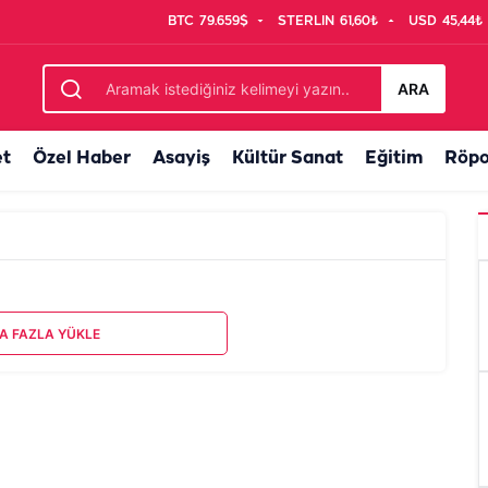
BTC
79.659$
STERLIN
61,60₺
USD
45,44₺
ARA
et
Özel Haber
Asayiş
Kültür Sanat
Eğitim
Röpo
A FAZLA YÜKLE