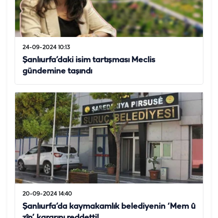
24-09-2024 10:13
Şanlıurfa’daki isim tartışması Meclis
gündemine taşındı
20-09-2024 14:40
Şanlıurfa’da kaymakamlık belediyenin ‘Mem û
zîn’ kararını reddetti!