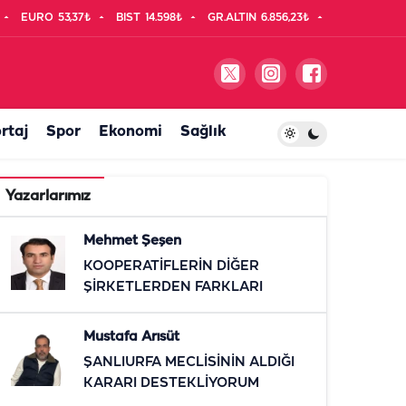
EURO
53,37₺
BIST
14.598₺
GR.ALTIN
6.856,23₺
rtaj
Spor
Ekonomi
Sağlık
Yazarlarımız
Mehmet Şeşen
KOOPERATİFLERİN DİĞER
ŞİRKETLERDEN FARKLARI
Mustafa Arısüt
ŞANLIURFA MECLİSİNİN ALDIĞI
KARARI DESTEKLİYORUM