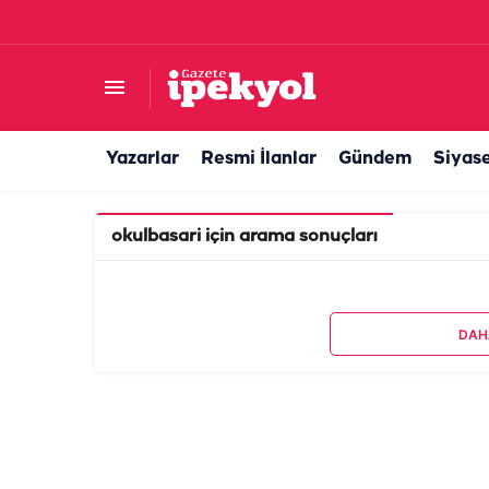
Yazarlar
Resmi İlanlar
Gündem
Siyas
okulbasari
için arama sonuçları
DAH