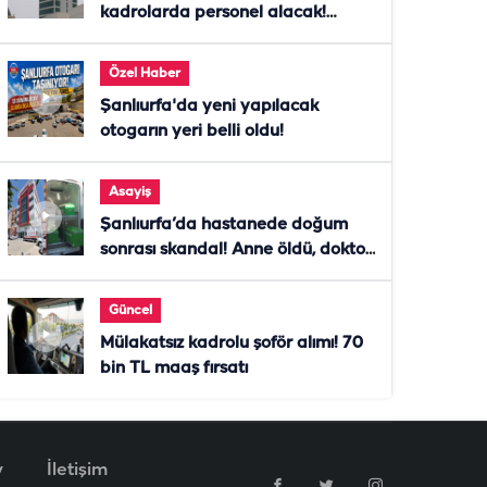
kadrolarda personel alacak!
Başvurular başladı
Özel Haber
Şanlıurfa'da yeni yapılacak
otogarın yeri belli oldu!
Asayiş
Şanlıurfa’da hastanede doğum
sonrası skandal! Anne öldü, doktor
tutuklandı
Güncel
Mülakatsız kadrolu şoför alımı! 70
bin TL maaş fırsatı
v
İletişim