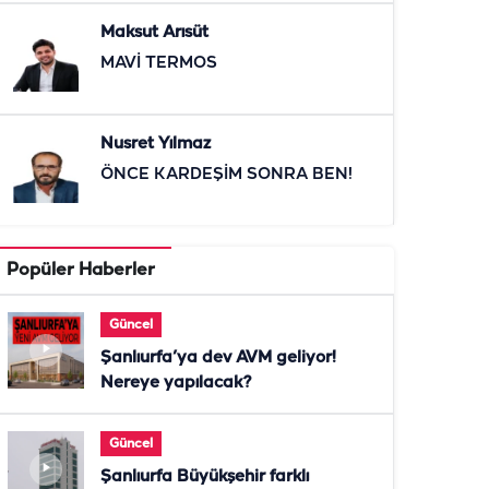
Maksut Arısüt
MAVİ TERMOS
Nusret Yılmaz
ÖNCE KARDEŞİM SONRA BEN!
Popüler Haberler
Güncel
Şanlıurfa’ya dev AVM geliyor!
Nereye yapılacak?
Güncel
Şanlıurfa Büyükşehir farklı