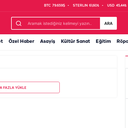
BTC
79.659$
STERLIN
61,60₺
USD
45,44₺
ARA
et
Özel Haber
Asayiş
Kültür Sanat
Eğitim
Röpo
A FAZLA YÜKLE