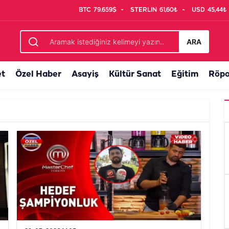
BTC
79.659$
STERLIN
61,60₺
USD
45,44₺
ARA
et
Özel Haber
Asayiş
Kültür Sanat
Eğitim
Röpo