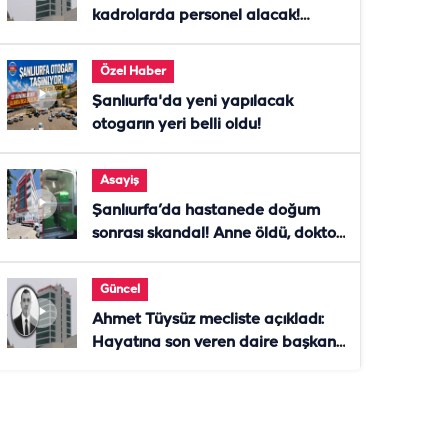
kadrolarda personel alacak!
Başvurular başladı
Özel Haber
Şanlıurfa'da yeni yapılacak
otogarın yeri belli oldu!
Asayiş
Şanlıurfa’da hastanede doğum
sonrası skandal! Anne öldü, doktor
tutuklandı
Güncel
Ahmet Tüysüz mecliste açıkladı:
Hayatına son veren daire başkanı
"İsteselerdi ölmezdim" notunu
bıraktı