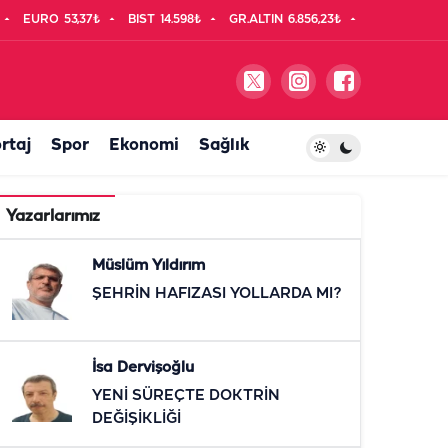
EURO
53,37₺
BIST
14.598₺
GR.ALTIN
6.856,23₺
rtaj
Spor
Ekonomi
Sağlık
Yazarlarımız
Müslüm Yıldırım
ŞEHRİN HAFIZASI YOLLARDA MI?
İsa Dervişoğlu
YENİ SÜREÇTE DOKTRİN
DEĞİŞİKLİĞİ