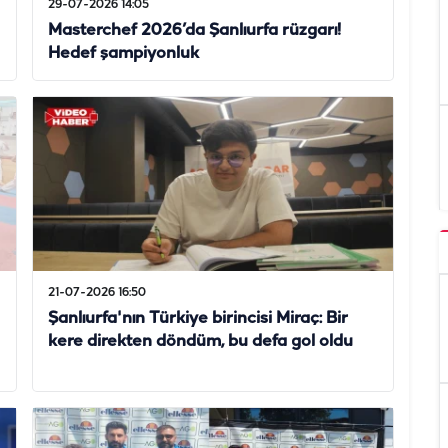
29-07-2026 14:05
Masterchef 2026’da Şanlıurfa rüzgarı!
Hedef şampiyonluk
21-07-2026 16:50
Şanlıurfa'nın Türkiye birincisi Miraç: Bir
kere direkten döndüm, bu defa gol oldu