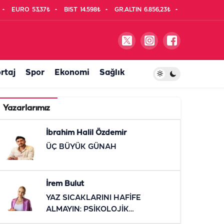
EURO
53,37₺
BIST
14.598₺
GR.ALTIN
6.856,23₺
rtaj
Spor
Ekonomi
Sağlık
Yazarlarımız
İbrahim Halil Özdemir
ÜÇ BÜYÜK GÜNAH
İrem Bulut
YAZ SICAKLARINI HAFİFE
ALMAYIN: PSİKOLOJİK
ETKİLERİNE DİKKAT