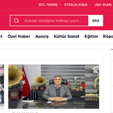
BTC
79.659$
STERLIN
61,60₺
USD
45,44₺
ARA
et
Özel Haber
Asayiş
Kültür Sanat
Eğitim
Röpo