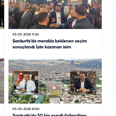
03-05-2026 17:20
Şanlıurfa’da merakla beklenen seçim
sonuçlandı: İşte kazanan isim
03-05-2026 10:00
Şanlıurfa’da 50 bin esnafı ilgilendiren