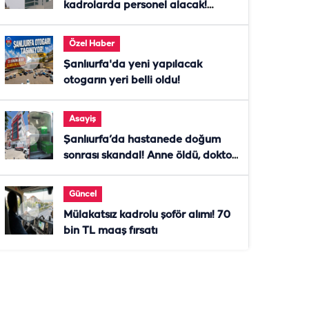
kadrolarda personel alacak!
Başvurular başladı
Özel Haber
Şanlıurfa'da yeni yapılacak
otogarın yeri belli oldu!
Asayiş
Şanlıurfa’da hastanede doğum
sonrası skandal! Anne öldü, doktor
tutuklandı
Güncel
Mülakatsız kadrolu şoför alımı! 70
bin TL maaş fırsatı