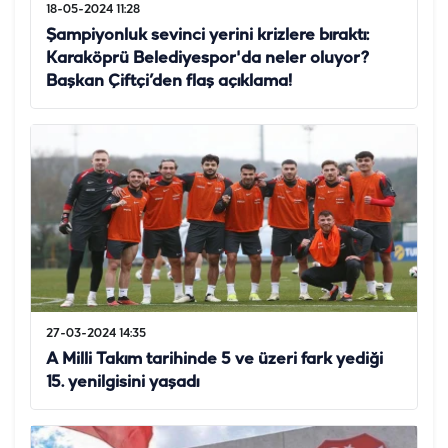
18-05-2024 11:28
Şampiyonluk sevinci yerini krizlere bıraktı:
Karaköprü Belediyespor'da neler oluyor?
Başkan Çiftçi’den flaş açıklama!
27-03-2024 14:35
A Milli Takım tarihinde 5 ve üzeri fark yediği
15. yenilgisini yaşadı