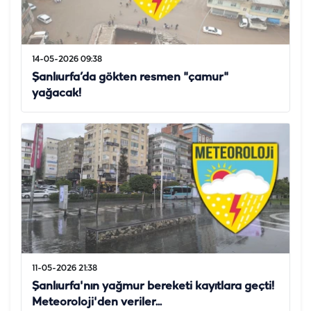
14-05-2026 09:38
Şanlıurfa’da gökten resmen "çamur"
yağacak!
11-05-2026 21:38
Şanlıurfa'nın yağmur bereketi kayıtlara geçti!
Meteoroloji'den veriler...