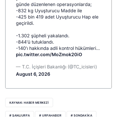
günde düzenlenen operasyonlarda;
-832 kg Uyuşturucu Madde ile
-425 bin 419 adet Uyuşturucu Hap ele
geçirildi.
-1.302 şüpheli yakalandı.
-844'ü tutuklandı.
-140'ı hakkında adli kontrol hükümleri…
pic.twitter.com/MoZmok20iO
— T.C. İçişleri Bakanlığı (@TC_icisleri)
August 6, 2026
KAYNAK: HABER MERKEZI
# ŞANLIURFA
# URFAHABER
# SONDAKIKA