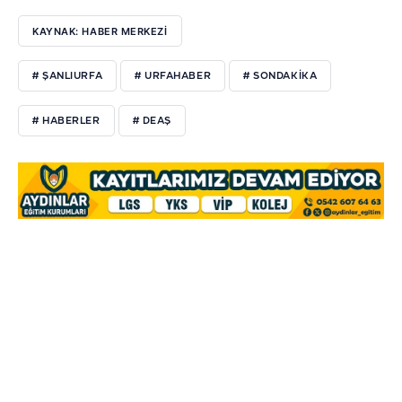
KAYNAK: HABER MERKEZI
# ŞANLIURFA
# URFAHABER
# SONDAKIKA
# HABERLER
# DEAŞ