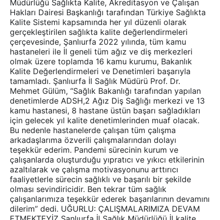
Müdürlüğü Sağlıkta Kalite, Akreditasyon ve Çalışan
Hakları Dairesi Başkanlığı tarafından Türkiye Sağlıkta
Kalite Sistemi kapsamında her yıl düzenli olarak
gerçekleştirilen sağlıkta kalite değerlendirmeleri
çerçevesinde, Şanlıurfa 2022 yılında, tüm kamu
hastaneleri ile İl geneli tüm ağız ve diş merkezleri
olmak üzere toplamda 16 kamu kurumu, Bakanlık
Kalite Değerlendirmeleri ve Denetimleri başarıyla
tamamladı. Şanlıurfa İl Sağlık Müdürü Prof. Dr.
Mehmet Gülüm, “Sağlık Bakanlığı tarafından yapılan
denetimlerde ADSH,2 Ağız Diş Sağlığı merkezi ve 13
kamu hastanesi, 8 hastane üstün başarı sağladıkları
için gelecek yıl kalite denetimlerinden muaf olacak.
Bu nedenle hastanelerde çalışan tüm çalışma
arkadaşlarıma özverili çalışmalarından dolayı
teşekkür ederim. Pandemi sürecinin kurum ve
çalışanlarda oluşturduğu yıpratıcı ve yıkıcı etkilerinin
azaltılarak ve çalışma motivasyonunu arttırıcı
faaliyetlerle sürecin sağlıklı ve başarılı bir şekilde
olması sevindiricidir. Ben tekrar tüm sağlık
çalışanlarımıza teşekkür ederek başarılarının devamını
dilerim” dedi. UĞURLU: ÇALIŞMALARIMIZA DEVAM
ETMEKTEYİZ Şanlıurfa İl Sağlık Müdürlüğü İl kalite