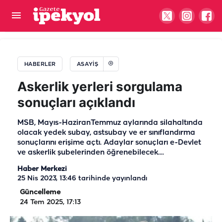
Şanlıurfa’da kız çocuğundan acı haber! Ölü
bulundu iddiası
HABERLER
ASAYIŞ
Askerlik yerleri sorgulama
sonuçları açıklandı
MSB, Mayıs-HaziranTemmuz aylarında silahaltında
olacak yedek subay, astsubay ve er sınıflandırma
sonuçlarını erişime açtı. Adaylar sonuçları e-Devlet
ve askerlik şubelerinden öğrenebilecek....
Haber Merkezi
25 Nis 2023, 13:46
tarihinde yayınlandı
Güncelleme
24 Tem 2025, 17:13