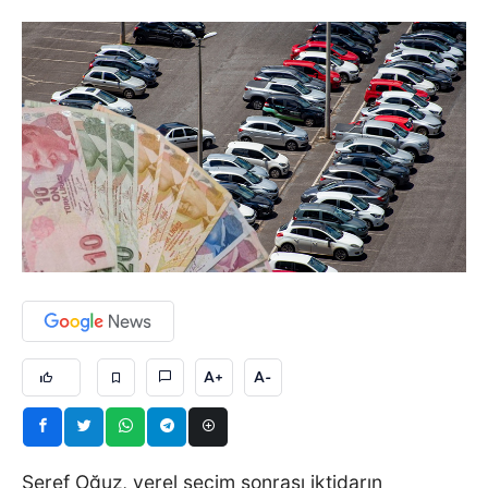
A+
A-
Şeref Oğuz, yerel seçim sonrası iktidarın