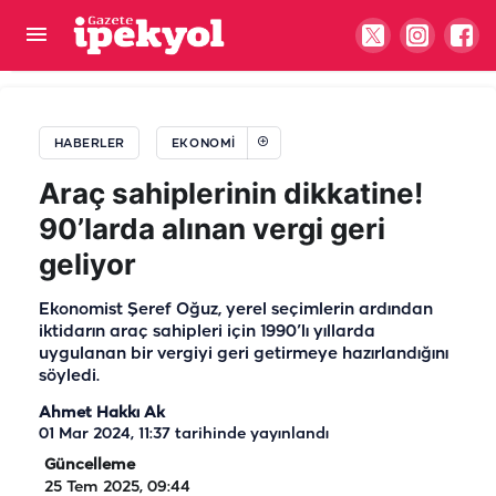
Orta Doğu’da gerilim arttı: Altın fiyatları sert
düştü!
HABERLER
EKONOMI
Araç sahiplerinin dikkatine!
90’larda alınan vergi geri
geliyor
Ekonomist Şeref Oğuz, yerel seçimlerin ardından
iktidarın araç sahipleri için 1990’lı yıllarda
uygulanan bir vergiyi geri getirmeye hazırlandığını
söyledi.
Ahmet Hakkı Ak
01 Mar 2024, 11:37
tarihinde yayınlandı
Güncelleme
25 Tem 2025, 09:44