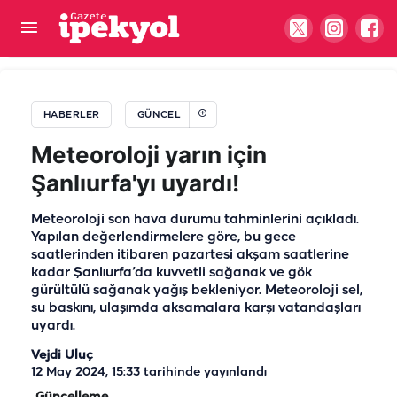
GİB 860 personel alacak: Şanlıurfa’daki kadro
sayısı belli oldu
HABERLER
GÜNCEL
Meteoroloji yarın için
Şanlıurfa'yı uyardı!
Meteoroloji son hava durumu tahminlerini açıkladı.
Yapılan değerlendirmelere göre, bu gece
saatlerinden itibaren pazartesi akşam saatlerine
kadar Şanlıurfa’da kuvvetli sağanak ve gök
gürültülü sağanak yağış bekleniyor. Meteoroloji sel,
su baskını, ulaşımda aksamalara karşı vatandaşları
uyardı.
Vejdi Uluç
12 May 2024, 15:33
tarihinde yayınlandı