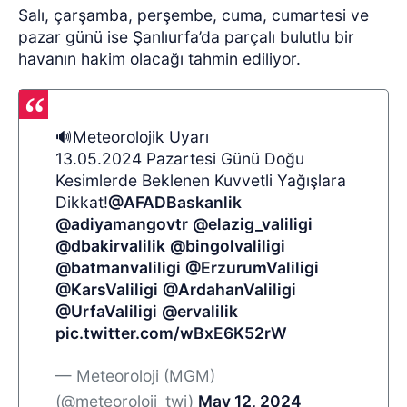
Salı, çarşamba, perşembe, cuma, cumartesi ve
pazar günü ise Şanlıurfa’da parçalı bulutlu bir
havanın hakim olacağı tahmin ediliyor.
🔊Meteorolojik Uyarı
13.05.2024 Pazartesi Günü Doğu
Kesimlerde Beklenen Kuvvetli Yağışlara
Dikkat!
@AFADBaskanlik
@adiyamangovtr
@elazig_valiligi
@dbakirvalilik
@bingolvaliligi
@batmanvaliligi
@ErzurumValiligi
@KarsValiligi
@ArdahanValiligi
@UrfaValiligi
@ervalilik
pic.twitter.com/wBxE6K52rW
— Meteoroloji (MGM)
(@meteoroloji_twi)
May 12, 2024