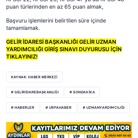
puan türlerinden en az 65 puan almak,
Başvuru işlemlerini belirtilen süre içinde
tamamlamak.
GELİR İDARESİ BAŞKANLIĞI GELİR UZMAN
YARDIMCILIĞI GİRİŞ SINAVI DUYURUSU İÇİN
TIKLAYINIZ!
KAYNAK: HABER MERKEZI
# GELİRİDAREBAŞKANLIĞI
# SONDAKİKA
# HABERLER
# URFAHABER
# UZMANYARDIMCILIĞI