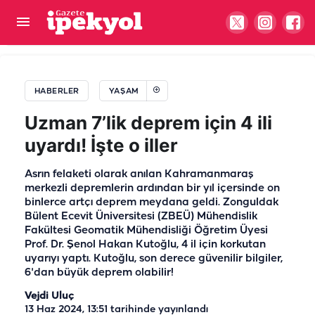
Şanlıurfa sevdası mekan tanımıyor: Makam
odasında baş köşede!
HABERLER
YAŞAM
Uzman 7’lik deprem için 4 ili
uyardı! İşte o iller
Asrın felaketi olarak anılan Kahramanmaraş
merkezli depremlerin ardından bir yıl içersinde on
binlerce artçı deprem meydana geldi. Zonguldak
Bülent Ecevit Üniversitesi (ZBEÜ) Mühendislik
Fakültesi Geomatik Mühendisliği Öğretim Üyesi
Prof. Dr. Şenol Hakan Kutoğlu, 4 il için korkutan
uyarıyı yaptı. Kutoğlu, son derece güvenilir bilgiler,
6'dan büyük deprem olabilir!
Vejdi Uluç
13 Haz 2024, 13:51
tarihinde yayınlandı