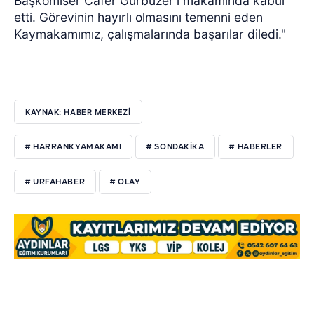
Başkomiser Cafer Gürbüzer'i makamında kabul
etti. Görevinin hayırlı olmasını temenni eden
Kaymakamımız, çalışmalarında başarılar diledi."
KAYNAK: HABER MERKEZI
# HARRANKYAMAKAMI
# SONDAKİKA
# HABERLER
# URFAHABER
# OLAY