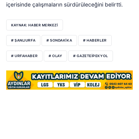
içerisinde çalışmaların sürdürüleceğini belirtti.
KAYNAK: HABER MERKEZI
# ŞANLIURFA
# SONDAKIKA
# HABERLER
# URFAHABER
# OLAY
# GAZETEIPEKYOL