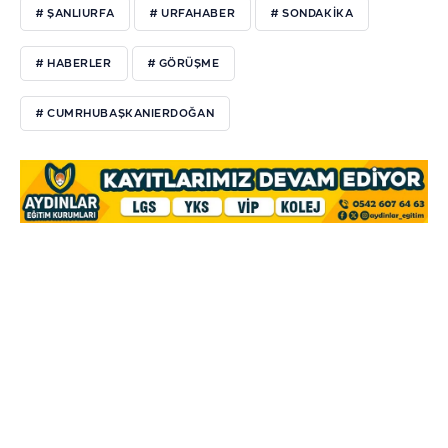
# ŞANLIURFA
# URFAHABER
# SONDAKIKA
# HABERLER
# GÖRÜŞME
# CUMRHUBAŞKANIERDOĞAN