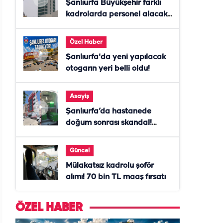
Şanlıurfa Büyükşehir farklı
kadrolarda personel alacak!
Başvurular başladı
Özel Haber
Şanlıurfa'da yeni yapılacak
otogarın yeri belli oldu!
Asayiş
Şanlıurfa’da hastanede
doğum sonrası skandal!
Anne öldü, doktor tutuklandı
Güncel
Mülakatsız kadrolu şoför
alımı! 70 bin TL maaş fırsatı
ÖZEL HABER