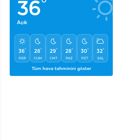
°
36
Açık
°
°
°
°
°
°
36
28
29
28
30
32
PER
CUM
CMT
PAZ
PZT
SAL
Tüm hava tahminini göster