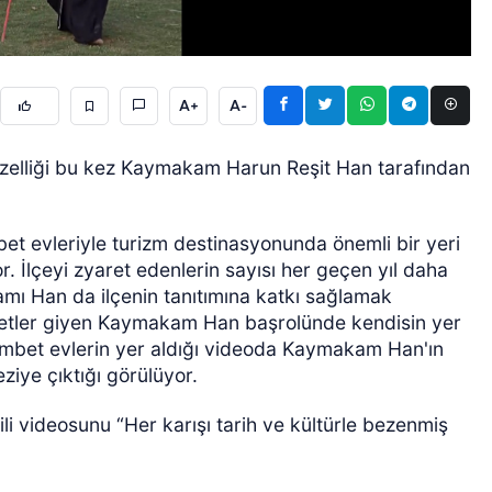
A+
A-
üzelliği bu kez Kaymakam Harun Reşit Han tarafından
ÖZEL HABER
bet evleriyle turizm destinasyonunda önemli bir yeri
 İlçeyi zyaret edenlerin sayısı her geçen yıl daha
ı Han da ilçenin tanıtımına katkı sağlamak
ıyafetler giyen Kaymakam Han başrolünde kendisin yer
kümbet evlerin yer aldığı videoda Kaymakam Han'ın
ziye çıktığı görülüyor.
i videosunu “Her karışı tarih ve kültürle bezenmiş