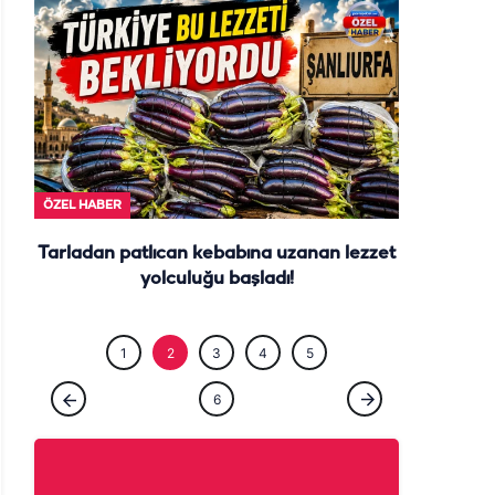
ÖZEL HABE
ÖZEL HABER
Tarladan patlıcan kebabına uzanan lezzet
yolculuğu başladı!
1
2
3
4
5
6