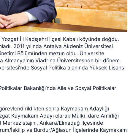
ozgat İli Kadışehri ilçesi Kabalı köyünde doğdu.
amladı. 2011 yılında Antalya Akdeniz Üniversitesi
 Yönetimi Bölümünden mezun oldu. Üniversite
Almanya'nın Viadrina Üniversitesnde bir dönem
versitesi'nde Sosyal Politika alanında Yüksek Lisans
olitikalar Bakanlığı’nda Aile ve Sosyal Politikalar
 görevlendirildikten sonra Kaymakam Adaylığı
Yozgat Kaymakam Adayı olarak Mülki İdare Amirliği
 İl Merkez stajını, Ankara/Elmadağ İlçesinde
orum/İskilip ve Burdur/Ağlasun İlçelerinde Kaymakam