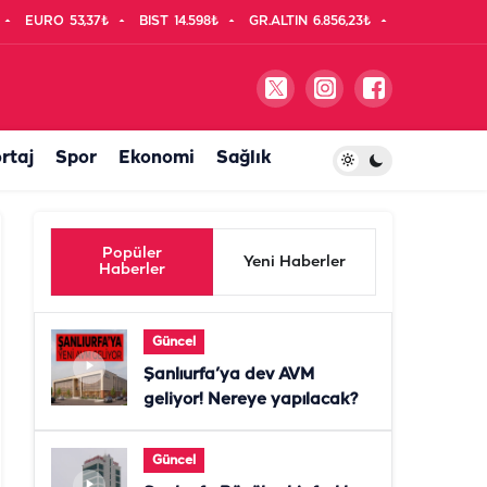
EURO
53,37₺
BIST
14.598₺
GR.ALTIN
6.856,23₺
rtaj
Spor
Ekonomi
Sağlık
Popüler
Yeni Haberler
Haberler
Güncel
Şanlıurfa’ya dev AVM
geliyor! Nereye yapılacak?
Güncel