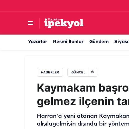
DSİ arazisinin özelleştirilmesi iddiasına TMMO
Yazarlar
Resmi İlanlar
Gündem
Siyas
HABERLER
GÜNCEL
Kaymakam başrold
gelmez ilçenin tan
Harran'a yeni atanan Kaymakam H
alışılagelmişin dışında bir yöntem