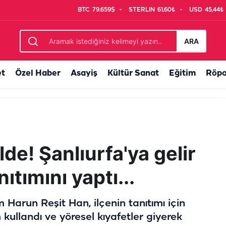
BTC
79.659$
STERLIN
61,60₺
USD
45,44₺
B’dan tepki! "Kamusal alan özelleştirilemez”
ARA
et
Özel Haber
Asayiş
Kültür Sanat
Eğitim
Röpo
e! Şanlıurfa'ya gelir
ıtımını yaptı...
arun Reşit Han, ilçenin tanıtımı için
 kullandı ve yöresel kıyafetler giyerek