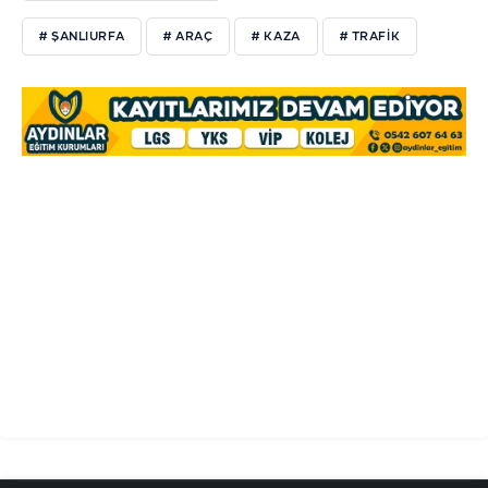
# ŞANLIURFA
# ARAÇ
# KAZA
# TRAFİK