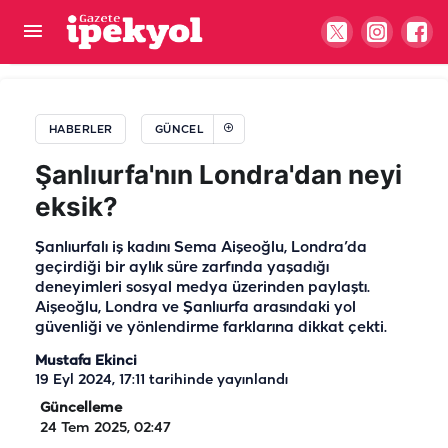
Şanlıurfa’da korkunç kaza! Araç şarampole uçtu:
Yaralılar var
HABERLER
GÜNCEL
Şanlıurfa'nın Londra'dan neyi
eksik?
Şanlıurfalı iş kadını Sema Aişeoğlu, Londra’da
geçirdiği bir aylık süre zarfında yaşadığı
deneyimleri sosyal medya üzerinden paylaştı.
Aişeoğlu, Londra ve Şanlıurfa arasındaki yol
güvenliği ve yönlendirme farklarına dikkat çekti.
Mustafa Ekinci
19 Eyl 2024, 17:11
tarihinde yayınlandı
Güncelleme
24 Tem 2025, 02:47