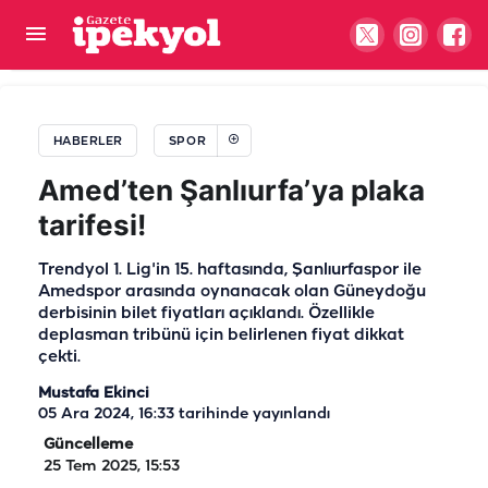
Şanlıurfa'nın yeni yıldızı geliyor! Galatasaray'da
yetişti, yeni rotası Amedspor oldu
HABERLER
SPOR
Amed’ten Şanlıurfa’ya plaka
tarifesi!
Trendyol 1. Lig'in 15. haftasında, Şanlıurfaspor ile
Amedspor arasında oynanacak olan Güneydoğu
derbisinin bilet fiyatları açıklandı. Özellikle
deplasman tribünü için belirlenen fiyat dikkat
çekti.
Mustafa Ekinci
05 Ara 2024, 16:33
tarihinde yayınlandı
Güncelleme
25 Tem 2025, 15:53