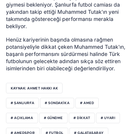
giymesi bekleniyor. Şanlıurfa futbol camiası da
yakından takip ettiği Muhammed Tutak'ın yeni
takımında göstereceği performansı merakla
bekliyor.
Henüz kariyerinin başında olmasına rağmen
potansiyeliyle dikkat çeken Muhammed Tutak'ın,
başarılı performansını sürdürmesi halinde Türk
futbolunun gelecekte adından sıkça söz ettiren
isimlerinden biri olabileceği değerlendiriliyor.
KAYNAK: AHMET HAKKI AK
# ŞANLIURFA
# SONDAKIKA
# AMED
# AÇIKLAMA
# GÜNDME
# DIKKAT
# UYARI
# AMEDSPOR
# FUTBOL
# GALATASARAY