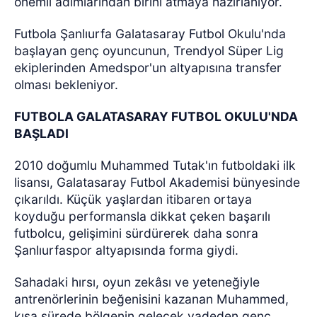
önemli adımlarından birini atmaya hazırlanıyor.
Futbola Şanlıurfa Galatasaray Futbol Okulu'nda
başlayan genç oyuncunun, Trendyol Süper Lig
ekiplerinden Amedspor'un altyapısına transfer
olması bekleniyor.
FUTBOLA GALATASARAY FUTBOL OKULU'NDA
BAŞLADI
2010 doğumlu Muhammed Tutak'ın futboldaki ilk
lisansı, Galatasaray Futbol Akademisi bünyesinde
çıkarıldı. Küçük yaşlardan itibaren ortaya
koyduğu performansla dikkat çeken başarılı
futbolcu, gelişimini sürdürerek daha sonra
Şanlıurfaspor altyapısında forma giydi.
Sahadaki hırsı, oyun zekâsı ve yeteneğiyle
antrenörlerinin beğenisini kazanan Muhammed,
kısa sürede bölgenin gelecek vadeden genç