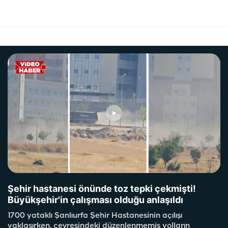
Şehir hastanesi önünde toz tepki çekmişti!
Büyükşehir'in çalışması olduğu anlaşıldı
1700 yataklı Şanlıurfa Şehir Hastanesinin açılışı
yaklaşırken, çevresindeki düzenlenmemiş yolların