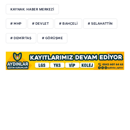
KAYNAK: HABER MERKEZİ
# MHP
# DEVLET
# BAHÇELİ
# SELAHATTİN
# DEMİRTAŞ
# GÖRÜŞME