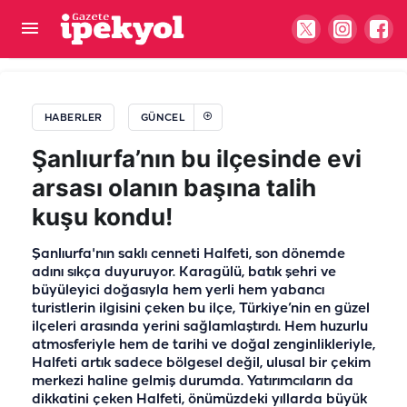
Şehir hastanesi önünde toz tepki çekmişti!
Büyükşehir'in çalışması olduğu anlaşıldı
HABERLER
GÜNCEL
Şanlıurfa’nın bu ilçesinde evi
arsası olanın başına talih
kuşu kondu!
Şanlıurfa'nın saklı cenneti Halfeti, son dönemde
adını sıkça duyuruyor. Karagülü, batık şehri ve
büyüleyici doğasıyla hem yerli hem yabancı
turistlerin ilgisini çeken bu ilçe, Türkiye’nin en güzel
ilçeleri arasında yerini sağlamlaştırdı. Hem huzurlu
atmosferiyle hem de tarihi ve doğal zenginlikleriyle,
Halfeti artık sadece bölgesel değil, ulusal bir çekim
merkezi haline gelmiş durumda. Yatırımcıların da
dikkatini çeken Halfeti, önümüzdeki yıllarda büyük