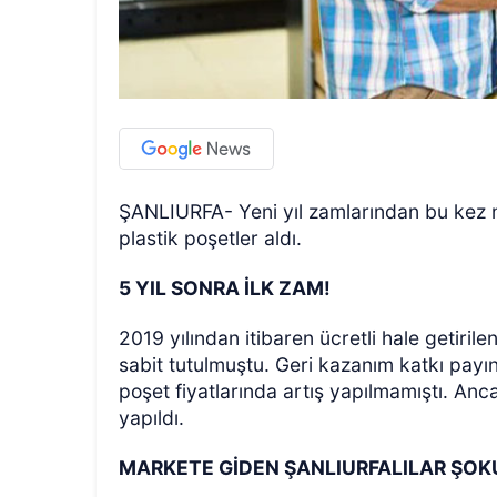
ŞANLIURFA- Yeni yıl zamlarından bu kez na
plastik poşetler aldı.
5 YIL SONRA İLK ZAM!
2019 yılından itibaren ücretli hale getiri
sabit tutulmuştu. Geri kazanım katkı payı
poşet fiyatlarında artış yapılmamıştı. Anc
yapıldı.
MARKETE GİDEN ŞANLIURFALILAR ŞO