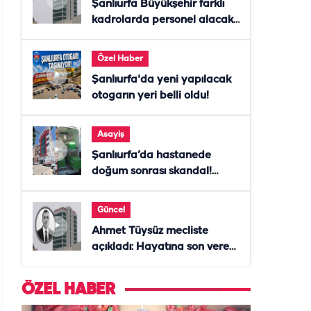
Şanlıurfa Büyükşehir farklı
kadrolarda personel alacak!
Başvurular başladı
Özel Haber
Şanlıurfa'da yeni yapılacak
otogarın yeri belli oldu!
Asayiş
Şanlıurfa’da hastanede
doğum sonrası skandal!
Anne öldü, doktor tutuklandı
Güncel
Ahmet Tüysüz mecliste
açıkladı: Hayatına son veren
daire başkanı "İsteselerdi
ölmezdim" notunu bıraktı
ÖZEL HABER