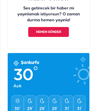
Ses getirecek bir haber mi
yayınlamak istiyorsun? O zaman
durma hemen yayınla!
HEMEN GÖNDER
Şanlıurfa
°
30
Açık
°
°
°
°
°
°
30
29
29
29
31
31