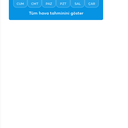
CUM
CMT
PAZ
PZT
SAL
ÇAR
Tüm hava tahminini göster