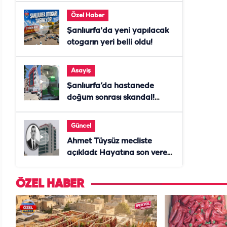
Özel Haber
Şanlıurfa'da yeni yapılacak
otogarın yeri belli oldu!
Asayiş
Şanlıurfa’da hastanede
doğum sonrası skandal!
Anne öldü, doktor tutuklandı
Güncel
Ahmet Tüysüz mecliste
açıkladı: Hayatına son veren
daire başkanı "İsteselerdi
ölmezdim" notunu bıraktı
ÖZEL HABER