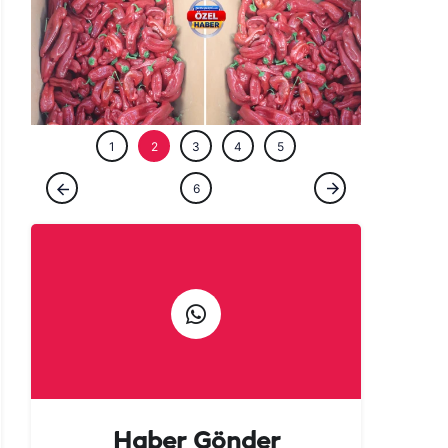
ÖZEL HABE
1
2
3
4
5
ÖZEL HABER
6
Urfalılara kötü haber: Acısı yetmedi, fiyatı
da yakıyor!
Haber Gönder