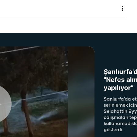
Şanlıurfa'
"Nefes alm
yapılıyor”
Şanlıurfa’da et
serinlemek için
Selahattin Eyy
çalışmaları te
kullanamadıklar
gösterdi.