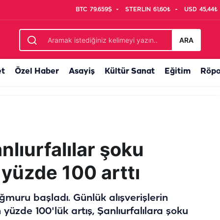
BTC
79.659$
STERLIN
61,60₺
USD
45,44₺
ARA
et
Özel Haber
Asayiş
Kültür Sanat
Eğitim
Röpo
lıurfalılar şoku
 yüzde 100 arttı
yağmuru başladı. Günlük alışverişlerin
yüzde 100'lük artış, Şanlıurfalılara şoku