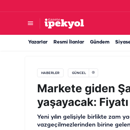
Başkan Bucak müjdeyi verdi! Temeli atıldı
Yazarlar
Resmi İlanlar
Gündem
Siyas
HABERLER
GÜNCEL
Markete giden Şan
yaşayacak: Fiyatı
Yeni yılın gelişiyle birlikte zam 
vazgeçilmezlerinden birine gelen 