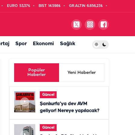
EURO
53,37₺
BIST
14.598₺
GR.ALTIN
6.856,23₺
rtaj
Spor
Ekonomi
Sağlık
Popüler
Yeni Haberler
Haberler
Güncel
Şanlıurfa’ya dev AVM
geliyor! Nereye yapılacak?
Güncel