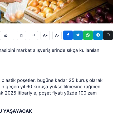
A+
A-
ÖZEL HABER
sibini market alışverişlerinde sıkça kullanılan
len plastik poşetler, bugüne kadar 25 kuruş olarak
nın geçen yıl 60 kuruşa yükseltilmesine rağmen
ak 2025 itibariyle, poşet fiyatı yüzde 100 zam
KU YAŞAYACAK