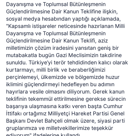
Dayanışma ve Toplumsal Bütünleşmenin
Güçlendirilmesine Dair Kanun Teklifine ilişkin,
sosyal medya hesabından yaptığı açıklamada,
"Kapsamlı istişareler neticesinde hazırlanan Milli
Dayanışma ve Toplumsal Bütünleşmenin
Güçlendirilmesine Dair Kanun Teklifi, aziz
milletimizin çözüm iradesini yansıtan geniş bir
mutabakatla bugün Gazi Meclisimizin takdirine
sunuldu. Türkiye’yi terör tehdidinden kalıcı olarak
kurtarmayı, milli birlik ve beraberliğimizi
perçinlemeyi, ülkemizde ve bölgemizde huzur
iklimini güçlendirmeyi hedefleyen bu adımın
hayırlara vesile olmasını diliyorum. Gerek kanun
teklifinin tekemmül ettirilmesine gerekse sürecin
başarıya ulaşmasına katkı veren başta Cumhur
İttifakı ortağımız Milliyetçi Hareket Partisi Genel
Başkanı Devlet Bahçeli olmak üzere, siyasi parti
gruplarımıza ve milletvekillerimize teşekkür
ediyorum" ifadelerine kullandı.