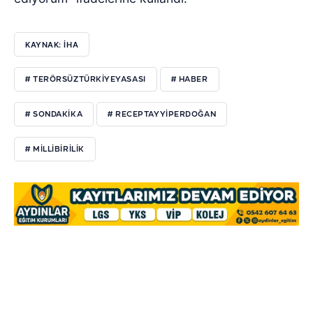
KAYNAK: İHA
# TERÖRSÜZTÜRKIYEYASASI
# HABER
# SONDAKIKA
# RECEPTAYYIPERDOĞAN
# MILLIBIRILIK