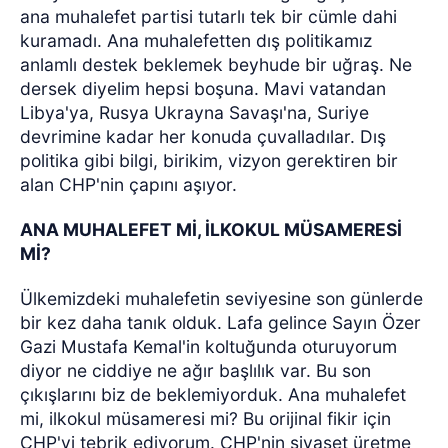
ana muhalefet partisi tutarlı tek bir cümle dahi
kuramadı. Ana muhalefetten dış politikamız
anlamlı destek beklemek beyhude bir uğraş. Ne
dersek diyelim hepsi boşuna. Mavi vatandan
Libya'ya, Rusya Ukrayna Savaşı'na, Suriye
devrimine kadar her konuda çuvalladılar. Dış
politika gibi bilgi, birikim, vizyon gerektiren bir
alan CHP'nin çapını aşıyor.
ANA MUHALEFET Mİ, İLKOKUL MÜSAMERESİ
Mİ?
Ülkemizdeki muhalefetin seviyesine son günlerde
bir kez daha tanık olduk. Lafa gelince Sayın Özer
Gazi Mustafa Kemal'in koltuğunda oturuyorum
diyor ne ciddiye ne ağır başlılık var. Bu son
çıkışlarını biz de beklemiyorduk. Ana muhalefet
mi, ilkokul müsameresi mi? Bu orijinal fikir için
CHP'yi tebrik ediyorum. CHP'nin siyaset üretme