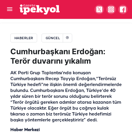
Şanlıurfa’da en işlek yolun açılacağı tarih ve saat
belli oldu
HABERLER
GÜNCEL
Cumhurbaşkanı Erdoğan:
Terör duvarını yıkalım
AK Parti Grup Toplantısı'nda konuşan
Cumhurbaşkanı Recep Tayyip Erdoğan,"Terörsüz
Türkiye hedefi"ne ilişkin önemli değerlendirmelerde
bulundu. Cumhurbaşkanı Erdoğan, Türkiye'de 40
yıldır süren bir terör sorunu olduğunu belirterek
“Terör örgütü gereken adımlar atarsa kazanan tüm
Türkiye olacaktır. Eğer örgüt bu çağrıya kulak
tıkarsa o zaman biz terörsüz Türkiye hedefimizi
başka yöntemlerle gerçekleştiririz” dedi.
Haber Merkezi