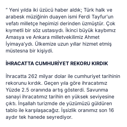
“ Yeni yılda iki üzücü haber aldık; Türk halk ve
arabesk müziğinin duayen ismi Ferdi Tayfur'un
vefatı milletçe hepimizi derinden üzmüştür. Çok
kıymetli bir söz ustasıydı. İkinci büyük kaybımız
Amasya ve Ankara milletvekilimiz Ahmet
İyimaya'ydı. Ülkemize uzun yıllar hizmet etmiş
müstesna bir kişiydi.
İHRACATTA CUMHURİYET REKORU KIRDIK
İhracatta 262 milyar dolar ile cumhuriyet tarihinin
rekorunu kırdık. Geçen yıla göre ihracatımız
Yüzde 2.5 oranında artış gösterdi. Savunma
sanayi ihracatımız tarihin en yüksek seviyesine
çıktı. İnşallah turizmde de yüzümüzü güldüren
tablo ile karşılaşacağız. İşsizlik oranımız son 16
aydır tek hanede seyrediyor.