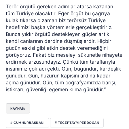
Terör örgütü gereken adımlar atarsa kazanan
tüm Türkiye olacaktır. Eğer örgüt bu çağrıya
kulak tıkarsa o zaman biz terörsüz Türkiye
hedefimizi başka yöntemlerle gerçekleştiririz.
Bunca yıldır örgütü destekleyen güçler artık
kendi canlarının derdine düşmüşlerdir. Hiçbir
gücün eskisi gibi etkin destek veremediğini
görüyoruz. Fakat biz meseleyi sükunetle nihayete
erdirmek arzusundayız. Çünkü tüm taraflarıyla
insanımız çok acı çekti. Gün, bugündür, kardeşlik
günüdür. Gün, huzurun kapısını ardına kadar
açma günüdür. Gün, tüm coğrafyamızda barışı,
istikrarı, güvenliği egemen kılma günüdür.”
KAYNAK:
# CUMHURBAŞKANI
# TECEPTAYYIPERDOĞAN