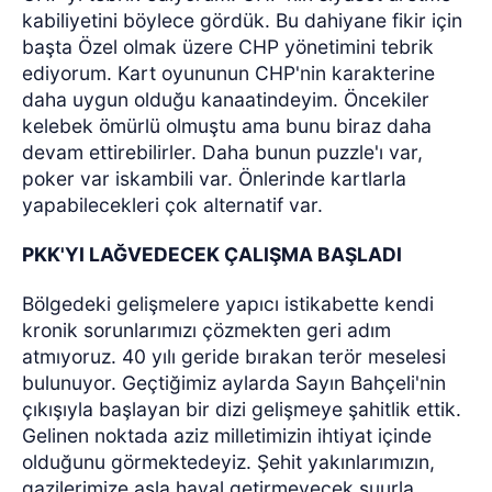
kabiliyetini böylece gördük. Bu dahiyane fikir için
başta Özel olmak üzere CHP yönetimini tebrik
ediyorum. Kart oyununun CHP'nin karakterine
daha uygun olduğu kanaatindeyim. Öncekiler
kelebek ömürlü olmuştu ama bunu biraz daha
devam ettirebilirler. Daha bunun puzzle'ı var,
poker var iskambili var. Önlerinde kartlarla
yapabilecekleri çok alternatif var.
PKK'YI LAĞVEDECEK ÇALIŞMA BAŞLADI
Bölgedeki gelişmelere yapıcı istikabette kendi
kronik sorunlarımızı çözmekten geri adım
atmıyoruz. 40 yılı geride bırakan terör meselesi
bulunuyor. Geçtiğimiz aylarda Sayın Bahçeli'nin
çıkışıyla başlayan bir dizi gelişmeye şahitlik ettik.
Gelinen noktada aziz milletimizin ihtiyat içinde
olduğunu görmektedeyiz. Şehit yakınlarımızın,
gazilerimize asla hayal getirmeyecek şuurla