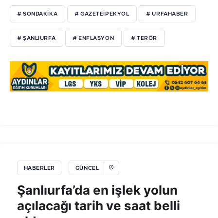
# SONDAKIKA
# GAZETEIPEKYOL
# URFAHABER
# ŞANLIURFA
# ENFLASYON
# TERÖR
HABERLER
GÜNCEL
Şanlıurfa’da en işlek yolun
açılacağı tarih ve saat belli